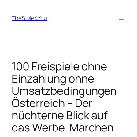
Direkt
zum
TheStyle4You
Inhalt
wechseln
100 Freispiele ohne
Einzahlung ohne
Umsatzbedingungen
Österreich – Der
nüchterne Blick auf
das Werbe‑Märchen