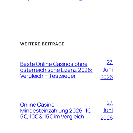
WEITERE BEITRÄGE
27.
Beste Online Casinos ohne
Juni
österreichische Lizenz 2026:
Vergleich + Testsieger
2026
27.
Online Casino
Juni
Mindesteinzahlung 2026: 1€,
5€, 10€ & 15€ im Vergleich
2026