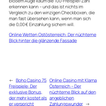
bloßem Auge kaum die 100‑Freispiel‑Zahl
erkennen kann – und das ist nichts im
Vergleich zu den winzigen Checkboxen, die
man fast übersehen kann, wenn man sich
die 0,00 € Einzahlung sichern will.
Online Wetten Ostösterreich: Der nüchterne
Blick hinter die glänzende Fassade
←
Boho Casino 75
Online Casino mit Klarna
Freispiele: Der
Österreich – Der
exklusive Bonus,
nüchterne Blick auf den
der mehr kostet als
angeblichen
er verspricht
Zahlungswunder
→