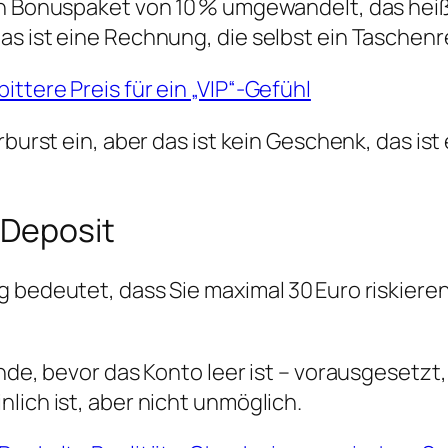
in Bonuspaket von 10 % umgewandelt, das heißt
as ist eine Rechnung, die selbst ein Taschenr
ttere Preis für ein „VIP“-Gefühl
burst ein, aber das ist kein Geschenk, das ist 
‑Deposit
 bedeutet, dass Sie maximal 30 Euro riskieren
nde, bevor das Konto leer ist – vorausgesetzt,
lich ist, aber nicht unmöglich.