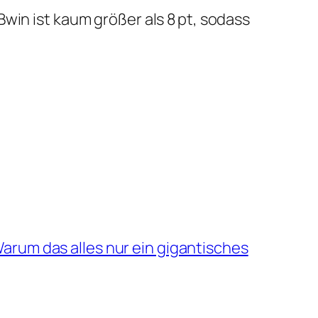
win ist kaum größer als 8 pt, sodass
arum das alles nur ein gigantisches