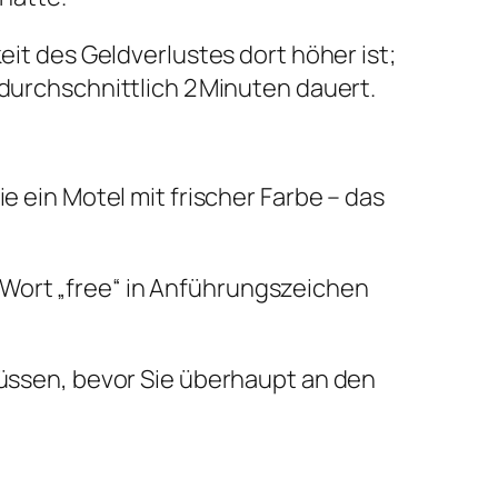
eit des Geldverlustes dort höher ist;
 durchschnittlich 2 Minuten dauert.
e ein Motel mit frischer Farbe – das
 Wort „free“ in Anführungszeichen
müssen, bevor Sie überhaupt an den