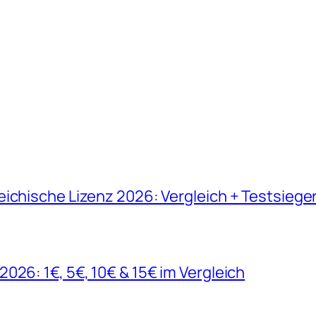
ichische Lizenz 2026: Vergleich + Testsiege
026: 1€, 5€, 10€ & 15€ im Vergleich