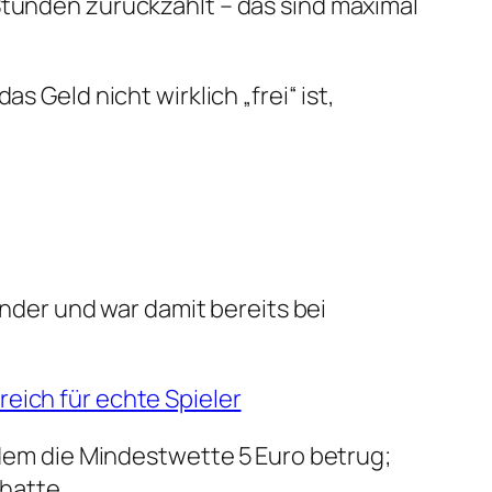
Stunden zurückzahlt – das sind maximal
s Geld nicht wirklich „frei“ ist,
ander und war damit bereits bei
.
eich für echte Spieler
i dem die Mindestwette 5 Euro betrug;
 hatte.