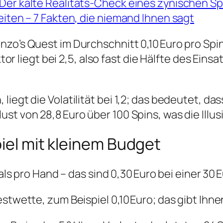
Der kalte Realitäts-Check eines zynischen Sp
eiten – 7 Fakten, die niemand Ihnen sagt
zo’s Quest im Durchschnitt 0,10 Euro pro Spin,
aktor liegt bei 2,5, also fast die Hälfte des Ein
egt die Volatilität bei 1,2; das bedeutet, dass
t von 28,8 Euro über 100 Spins, was die Illusi
piel mit kleinem Budget
tals pro Hand – das sind 0,30 Euro bei einer 30 
estwette, zum Beispiel 0,10 Euro; das gibt Ih