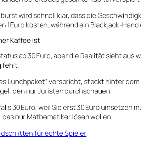
burst wird schnell klar, dass die Geschwindigk
den 1 Euro kosten, während ein Blackjack‑Hand
er Kaffee ist
tus ab 30 Euro, aber die Realität sieht aus wi
 fehlt.
s Lunchpaket“ verspricht, steckt hinter dem
l, den nur Juristen durchschauen.
alls 30 Euro, weil Sie erst 30 Euro umsetzen 
 das nur Mathematiker lösen wollen.
schlitten für echte Spieler