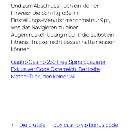
Und zum Abschluss noch ein kleiner
Hinweis: Die Schriftgröße im
Einstellungs‑Menu ist manchmal nur 9 pt,
was das Navigieren zu einer
Augenmuskel‑Übung macht, die selbst ein
Fitness‑Tracker nicht besser hätte messen
können.
Quatro Casino 230 Free Spins Spezialer
Exklusiver Code Österreich: Der kalte
Mathe‑Trick, den keiner will
←
Die brutale
dux casino vip bonus code