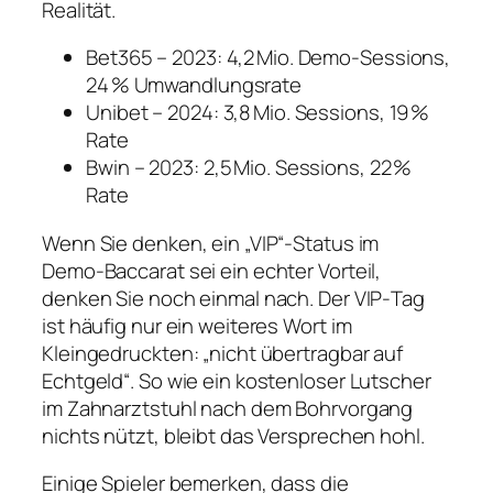
Realität.
Bet365 – 2023: 4,2 Mio. Demo‑Sessions,
24 % Umwandlungsrate
Unibet – 2024: 3,8 Mio. Sessions, 19 %
Rate
Bwin – 2023: 2,5 Mio. Sessions, 22 %
Rate
Wenn Sie denken, ein „VIP“‑Status im
Demo‑Baccarat sei ein echter Vorteil,
denken Sie noch einmal nach. Der VIP‑Tag
ist häufig nur ein weiteres Wort im
Kleingedruckten: „nicht übertragbar auf
Echtgeld“. So wie ein kostenloser Lutscher
im Zahnarztstuhl nach dem Bohrvorgang
nichts nützt, bleibt das Versprechen hohl.
Einige Spieler bemerken, dass die