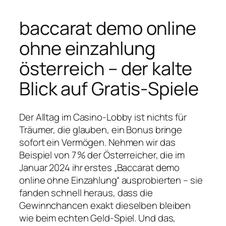
baccarat demo online
ohne einzahlung
österreich – der kalte
Blick auf Gratis‑Spiele
Der Alltag im Casino‑Lobby ist nichts für
Träumer, die glauben, ein Bonus bringe
sofort ein Vermögen. Nehmen wir das
Beispiel von 7 % der Österreicher, die im
Januar 2024 ihr erstes „Baccarat demo
online ohne Einzahlung“ ausprobierten – sie
fanden schnell heraus, dass die
Gewinnchancen exakt dieselben bleiben
wie beim echten Geld‑Spiel. Und das,