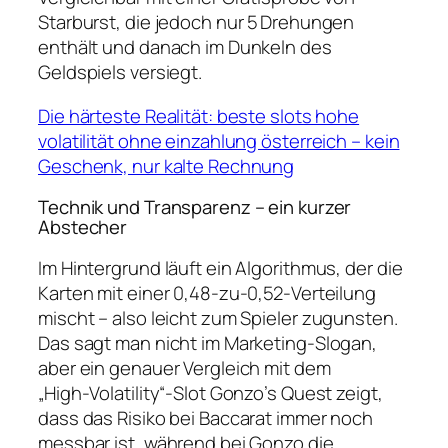
Starburst, die jedoch nur 5 Drehungen
enthält und danach im Dunkeln des
Geldspiels versiegt.
Die härteste Realität: beste slots hohe
volatilität ohne einzahlung österreich – kein
Geschenk, nur kalte Rechnung
Technik und Transparenz – ein kurzer
Abstecher
Im Hintergrund läuft ein Algorithmus, der die
Karten mit einer 0,48‑zu‑0,52‑Verteilung
mischt – also leicht zum Spieler zugunsten.
Das sagt man nicht im Marketing‑Slogan,
aber ein genauer Vergleich mit dem
„High‑Volatility“-Slot Gonzo’s Quest zeigt,
dass das Risiko bei Baccarat immer noch
messbar ist, während bei Gonzo die