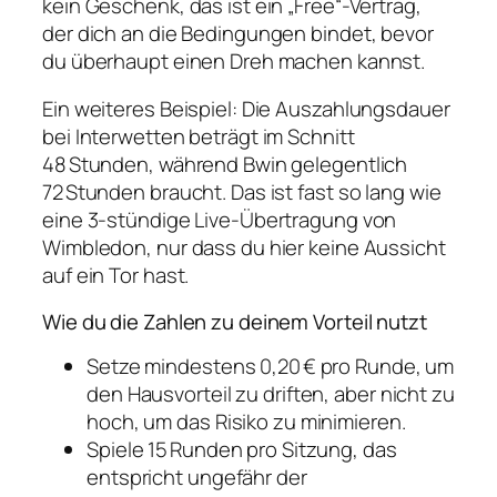
kein Geschenk, das ist ein „Free“-Vertrag,
der dich an die Bedingungen bindet, bevor
du überhaupt einen Dreh machen kannst.
Ein weiteres Beispiel: Die Auszahlungsdauer
bei Interwetten beträgt im Schnitt
48 Stunden, während Bwin gelegentlich
72 Stunden braucht. Das ist fast so lang wie
eine 3‑stündige Live‑Übertragung von
Wimbledon, nur dass du hier keine Aussicht
auf ein Tor hast.
Wie du die Zahlen zu deinem Vorteil nutzt
Setze mindestens 0,20 € pro Runde, um
den Hausvorteil zu driften, aber nicht zu
hoch, um das Risiko zu minimieren.
Spiele 15 Runden pro Sitzung, das
entspricht ungefähr der