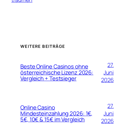
WEITERE BEITRÄGE
27.
Beste Online Casinos ohne
Juni
österreichische Lizenz 2026:
Vergleich + Testsieger
2026
27.
Online Casino
Juni
Mindesteinzahlung 2026: 1€,
5€, 10€ & 15€ im Vergleich
2026