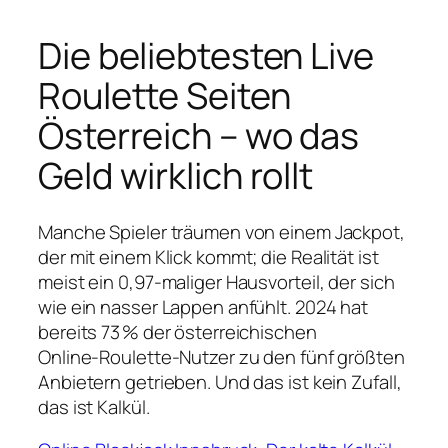
Die beliebtesten Live
Roulette Seiten
Österreich – wo das
Geld wirklich rollt
Manche Spieler träumen von einem Jackpot,
der mit einem Klick kommt; die Realität ist
meist ein 0,97‑maliger Hausvorteil, der sich
wie ein nasser Lappen anfühlt. 2024 hat
bereits 73 % der österreichischen
Online‑Roulette‑Nutzer zu den fünf größten
Anbietern getrieben. Und das ist kein Zufall,
das ist Kalkül.