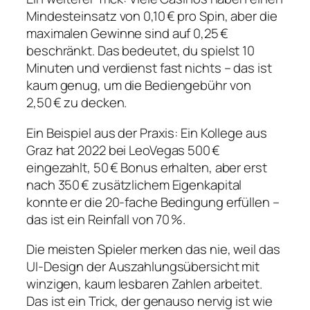
Mindesteinsatz von 0,10 € pro Spin, aber die
maximalen Gewinne sind auf 0,25 €
beschränkt. Das bedeutet, du spielst 10
Minuten und verdienst fast nichts – das ist
kaum genug, um die Bediengebühr von
2,50 € zu decken.
Ein Beispiel aus der Praxis: Ein Kollege aus
Graz hat 2022 bei LeoVegas 500 €
eingezahlt, 50 € Bonus erhalten, aber erst
nach 350 € zusätzlichem Eigenkapital
konnte er die 20‑fache Bedingung erfüllen –
das ist ein Reinfall von 70 %.
Die meisten Spieler merken das nie, weil das
UI‑Design der Auszahlungsübersicht mit
winzigen, kaum lesbaren Zahlen arbeitet.
Das ist ein Trick, der genauso nervig ist wie