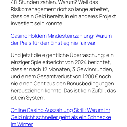
48 Stunden zahlen. Warum? Weil das
Risikomanagement dort so lange arbeitet,
dass dein Geld bereits in ein anderes Projekt
investiert sein könnte.
Casino Holdem Mindesteinzahlung: Warum
der Preis für den Einstieg nie fair war
Und jetzt die eigentliche Überraschung: ein
einziger Spielerbericht von 2024 berichtet,
dass er nach 12 Monaten, 3 Gewinnrunden,
und einem Gesamtverlust von 1 200 € noch
nie einen Cent aus den Bonusbedingungen
herausziehen konnte. Das ist kein Zufall, das
ist ein System.
Online Casino Auszahlung Skrill: Warum Ihr
Geld nicht schneller geht als ein Schnecke
im Winter