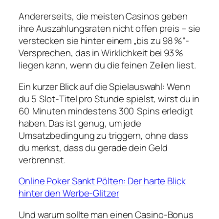
Andererseits, die meisten Casinos geben
ihre Auszahlungsraten nicht offen preis – sie
verstecken sie hinter einem „bis zu 98 %“-
Versprechen, das in Wirklichkeit bei 93 %
liegen kann, wenn du die feinen Zeilen liest.
Ein kurzer Blick auf die Spielauswahl: Wenn
du 5 Slot‑Titel pro Stunde spielst, wirst du in
60 Minuten mindestens 300 Spins erledigt
haben. Das ist genug, um jede
Umsatzbedingung zu triggern, ohne dass
du merkst, dass du gerade dein Geld
verbrennst.
Online Poker Sankt Pölten: Der harte Blick
hinter den Werbe-Glitzer
Und warum sollte man einen Casino‑Bonus