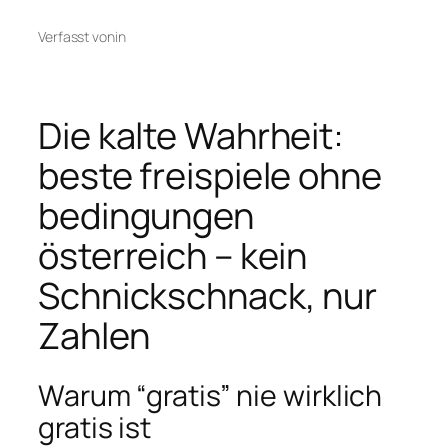
Verfasst von
in
Die kalte Wahrheit:
beste freispiele ohne
bedingungen
österreich – kein
Schnickschnack, nur
Zahlen
Warum “gratis” nie wirklich
gratis ist