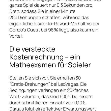
ganze Spiel dauert nur 0,3 Sekunden pro
Dreh, sodass Sie in einer Minute
200 Drehungen schaffen, während das
eigentliche Risiko‑to‑Reward‑Verhältnis bei
Gonzo’s Quest bei 96 % liegt, also kaum ein
Vorteil.
Die versteckte
Kostenrechnung – ein
Matheexamen für Spieler
Stellen Sie sich vor, Sie erhalten 30
“Gratis‑Drehungen” bei LeoVegas. Die
Bedingungen verlangen ein 20‑faches
Wett‑volumen, das sind 600 € bei einem
durchschnittlichen Einsatz von 0,10 €.
Daraus folgt ein effektiver Erwartungswert