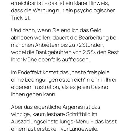
erreichbar ist – das ist ein klarer Hinweis,
dass die Werbung nur ein psychologischer
Trick ist.
Und dann, wenn Sie endlich das Geld
abheben wollen, dauert die Bearbeitung bei
manchen Anbietern bis zu 72 Stunden,
wobei die Bankgebühren von 2,5 % den Rest
Ihrer Mühe ebenfalls auffressen.
Im Endeffekt kostet das „beste freispiele
ohne bedingungen österreich“ mehr in Ihrer
eigenen Frustration, als es je ein Casino
Ihnen geben kann.
Aber das eigentliche Ärgernis ist das
winzige, kaum lesbare Schriftbild im
Auszahlungseinstellungs‑Menu – das lässt
einen fast ersticken vor Langeweile.