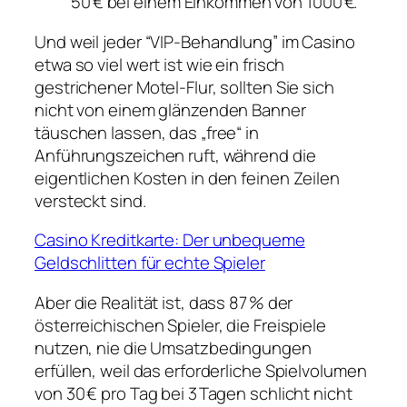
50 € bei einem Einkommen von 1000 €.
Und weil jeder “VIP‑Behandlung” im Casino
etwa so viel wert ist wie ein frisch
gestrichener Motel‑Flur, sollten Sie sich
nicht von einem glänzenden Banner
täuschen lassen, das „free“ in
Anführungszeichen ruft, während die
eigentlichen Kosten in den feinen Zeilen
versteckt sind.
Casino Kreditkarte: Der unbequeme
Geldschlitten für echte Spieler
Aber die Realität ist, dass 87 % der
österreichischen Spieler, die Freispiele
nutzen, nie die Umsatzbedingungen
erfüllen, weil das erforderliche Spielvolumen
von 30 € pro Tag bei 3 Tagen schlicht nicht