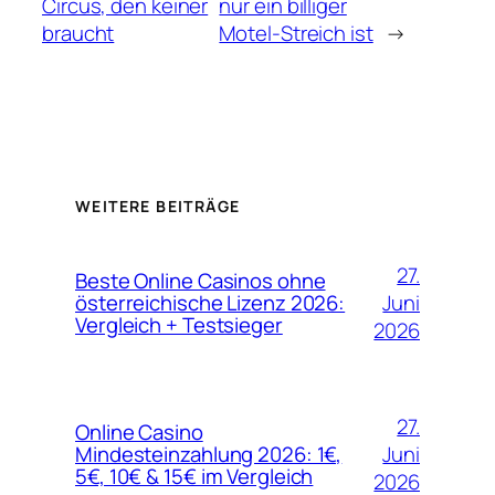
Circus, den keiner
nur ein billiger
braucht
Motel‑Streich ist
→
WEITERE BEITRÄGE
27.
Beste Online Casinos ohne
Juni
österreichische Lizenz 2026:
Vergleich + Testsieger
2026
27.
Online Casino
Juni
Mindesteinzahlung 2026: 1€,
5€, 10€ & 15€ im Vergleich
2026