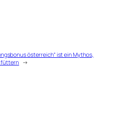
ungsbonus österreich“ ist ein Mythos,
füttern
→