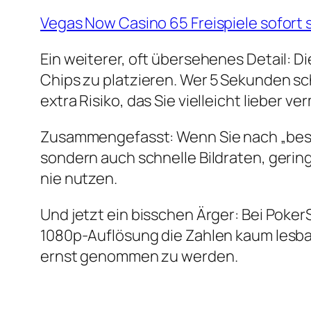
Vegas Now Casino 65 Freispiele sofort si
Ein weiterer, oft übersehenes Detail: D
Chips zu platzieren. Wer 5 Sekunden sch
extra Risiko, das Sie vielleicht lieber 
Zusammengefasst: Wenn Sie nach „beste 
sondern auch schnelle Bildraten, gering
nie nutzen.
Und jetzt ein bisschen Ärger: Bei PokerS
1080p‑Auflösung die Zahlen kaum lesbar
ernst genommen zu werden.