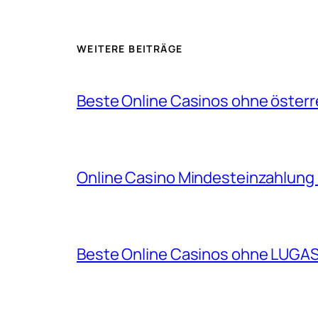
WEITERE BEITRÄGE
Beste Online Casinos ohne österre
Online Casino Mindesteinzahlung 2
Beste Online Casinos ohne LUGAS 