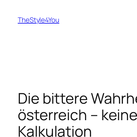
Direkt
zum
TheStyle4You
Inhalt
wechseln
Die bittere Wahrhe
österreich – kein
Kalkulation