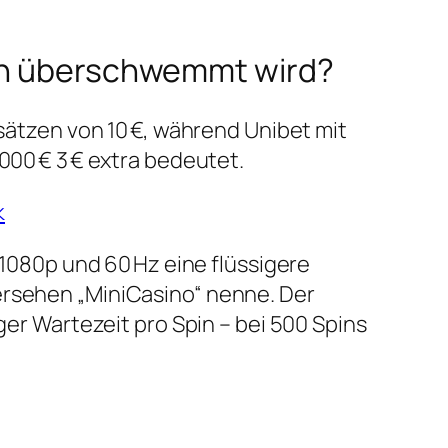
ern überschwemmt wird?
nsätzen von 10 €, während Unibet mit
000 € 3 € extra bedeutet.
k
 1080p und 60 Hz eine flüssigere
ersehen „MiniCasino“ nenne. Der
ger Wartezeit pro Spin – bei 500 Spins