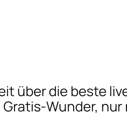
it über die beste liv
e Gratis‑Wunder, nur