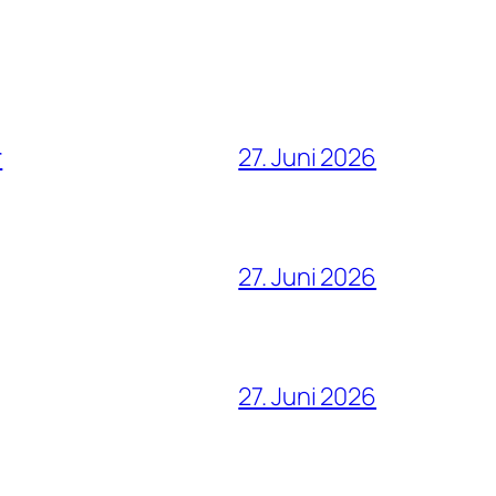
r
27. Juni 2026
27. Juni 2026
27. Juni 2026