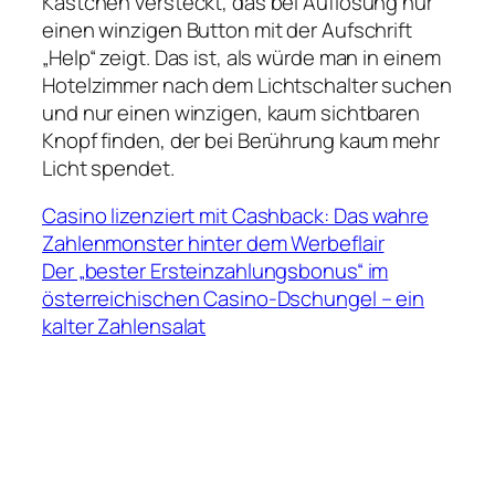
Kästchen versteckt, das bei Auflösung nur
einen winzigen Button mit der Aufschrift
„Help“ zeigt. Das ist, als würde man in einem
Hotelzimmer nach dem Lichtschalter suchen
und nur einen winzigen, kaum sichtbaren
Knopf finden, der bei Berührung kaum mehr
Licht spendet.
Casino lizenziert mit Cashback: Das wahre
Zahlenmonster hinter dem Werbeflair
Der „bester Ersteinzahlungsbonus“ im
österreichischen Casino‑Dschungel – ein
kalter Zahlensalat