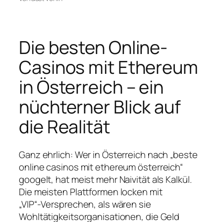
Die besten Online-
Casinos mit Ethereum
in Österreich – ein
nüchterner Blick auf
die Realität
Ganz ehrlich: Wer in Österreich nach „beste
online casinos mit ethereum österreich“
googelt, hat meist mehr Naivität als Kalkül.
Die meisten Plattformen locken mit
„VIP“‑Versprechen, als wären sie
Wohltätigkeitsorganisationen, die Geld