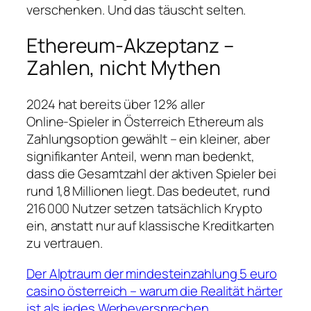
verschenken. Und das täuscht selten.
Ethereum‑Akzeptanz –
Zahlen, nicht Mythen
2024 hat bereits über 12 % aller
Online‑Spieler in Österreich Ethereum als
Zahlungsoption gewählt – ein kleiner, aber
signifikanter Anteil, wenn man bedenkt,
dass die Gesamtzahl der aktiven Spieler bei
rund 1,8 Millionen liegt. Das bedeutet, rund
216 000 Nutzer setzen tatsächlich Krypto
ein, anstatt nur auf klassische Kreditkarten
zu vertrauen.
Der Alptraum der mindesteinzahlung 5 euro
casino österreich – warum die Realität härter
ist als jedes Werbeversprechen