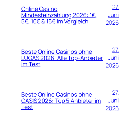
27.
Online Casino
Juni
Mindesteinzahlung 2026: 1€,
5€, 10€ & 15€ im Vergleich
2026
27.
Beste Online Casinos ohne
Juni
LUGAS 2026: Alle Top-Anbieter
im Test
2026
27.
Beste Online Casinos ohne
Juni
OASIS 2026: Top 5 Anbieter im
Test
2026