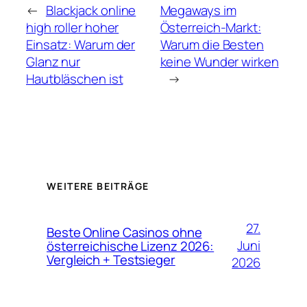
←
Blackjack online
Megaways im
high roller hoher
Österreich-Markt:
Einsatz: Warum der
Warum die Besten
Glanz nur
keine Wunder wirken
Hautbläschen ist
→
WEITERE BEITRÄGE
27.
Beste Online Casinos ohne
Juni
österreichische Lizenz 2026:
Vergleich + Testsieger
2026