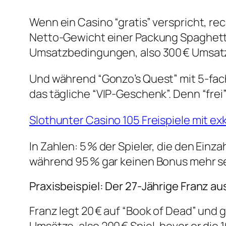
Wenn ein Casino “gratis” verspricht, re
Netto‑Gewicht einer Packung Spaghett
Umsatzbedingungen, also 300 € Umsatz,
Und während “Gonzo’s Quest” mit 5‑fache
das tägliche “VIP‑Geschenk”. Denn “frei
Slothunter Casino 105 Freispiele mit e
In Zahlen: 5 % der Spieler, die den Einz
während 95 % gar keinen Bonus mehr sehe
Praxisbeispiel: Der 27‑Jährige Franz a
Franz legt 20 € auf “Book of Dead” und 
Umsätze, also 200 € Spiel, bevor er die