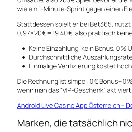
wie ein 1‑Minute‑Sprint gegen einen El
Stattdessen spielt er bei Bet365, nutzt
0,97 × 20 € = 19,40 €, also praktisch kei
Keine Einzahlung, kein Bonus, 0 %
Durchschnittliche Auszahlungsrate 
Einmalige Verifizierung kostet höc
Die Rechnung ist simpel: 0 € Bonus + 0 
wenn man das “VIP‑Geschenk” aktiviert
Android Live Casino App Österreich – D
Marken, die tatsächlich ni