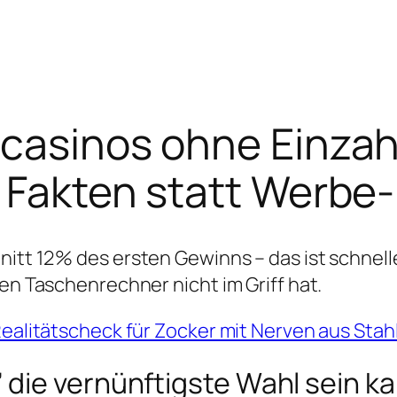
e casinos ohne Einz
e Fakten statt Werbe
tt 12 % des ersten Gewinns – das ist schneller
den Taschenrechner nicht im Griff hat.
Realitätscheck für Zocker mit Nerven aus Stah
die vernünftigste Wahl sein k