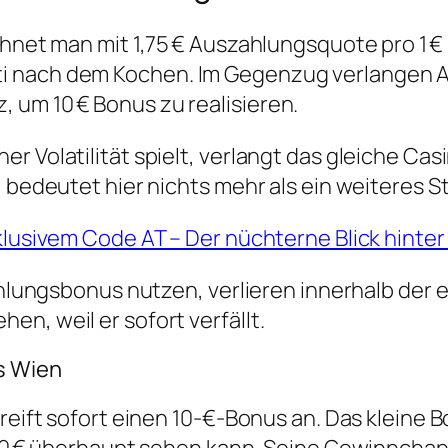
chnet man mit 1,75 € Auszahlungsquote pro 1 € 
i nach dem Kochen. Im Gegenzug verlangen A
 um 10 € Bonus zu realisieren.
r Volatilität spiel­t, verlangt das gleiche C
” bedeutet hier nichts mehr als ein weiteres 
xklusivem Code AT – Der nüchterne Blick hinte
ahlungsbonus nutzen, verlieren innerhalb der e
n, weil er sofort verfällt.
us Wien
greift sofort einen 10‑€‑Bonus an. Das kleine
 10 € überhaupt sehen kann. Seine Gewinnchan