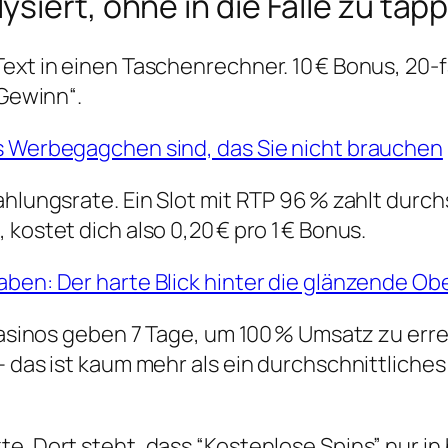
siert, ohne in die Falle zu tap
‑Text in einen Taschenrechner. 10 € Bonus, 
„Gewinn“.
es Werbegagchen sind, das Sie nicht brauchen
hlungsrate. Ein Slot mit RTP 96 % zahlt durchsc
kostet dich also 0,20 € pro 1 € Bonus.
aben: Der harte Blick hinter die glänzende Ob
 Casinos geben 7 Tage, um 100 % Umsatz zu er
– das ist kaum mehr als ein durchschnittliche
e. Dort steht, dass “Kostenlose Spins” nur in