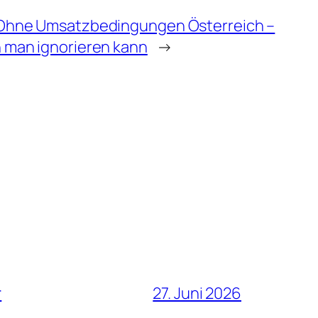
s Ohne Umsatzbedingungen Österreich –
n man ignorieren kann
→
r
27. Juni 2026