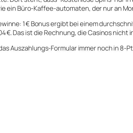
el wie ein Büro‑Kaffee‑automaten, der nur an M
 Gewinne: 1 € Bonus ergibt bei einem durchschn
04 €. Das ist die Rechnung, die Casinos nicht
 das Auszahlungs‑Formular immer noch in 8‑Pt‑