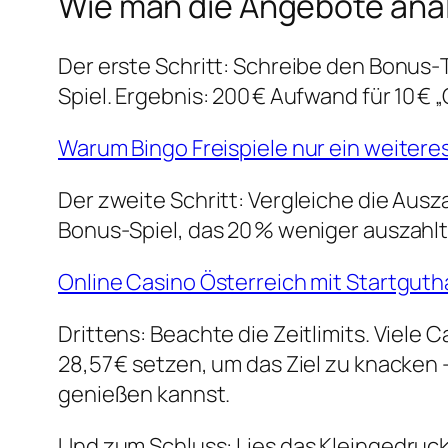
Wie man die Angebote analy
Der erste Schritt: Schreibe den Bonus
Spiel. Ergebnis: 200 € Aufwand für 10 € 
Warum Bingo Freispiele nur ein weiter
Der zweite Schritt: Vergleiche die Ausza
Bonus‑Spiel, das 20 % weniger auszahlt, 
Online Casino Österreich mit Startguth
Drittens: Beachte die Zeitlimits. Viele
28,57 € setzen, um das Ziel zu knacken 
genießen kannst.
Und zum Schluss: Lies das Kleingedruckt