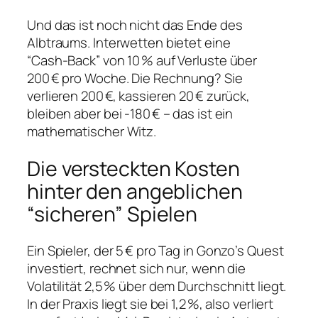
Und das ist noch nicht das Ende des
Albtraums. Interwetten bietet eine
“Cash‑Back” von 10 % auf Verluste über
200 € pro Woche. Die Rechnung? Sie
verlieren 200 €, kassieren 20 € zurück,
bleiben aber bei -180 € – das ist ein
mathematischer Witz.
Die versteckten Kosten
hinter den angeblichen
“sicheren” Spielen
Ein Spieler, der 5 € pro Tag in Gonzo’s Quest
investiert, rechnet sich nur, wenn die
Volatilität 2,5 % über dem Durchschnitt liegt.
In der Praxis liegt sie bei 1,2 %, also verliert