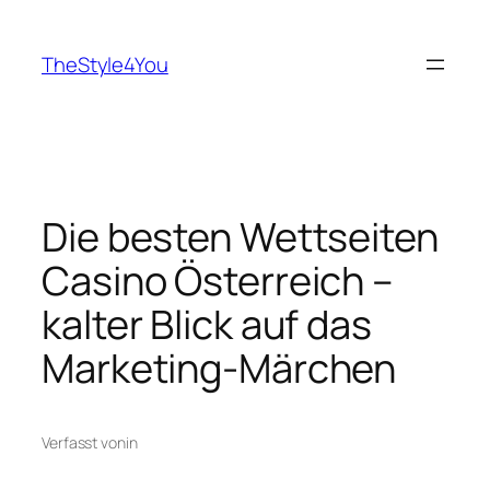
Direkt
zum
TheStyle4You
Inhalt
wechseln
Die besten Wettseiten
Casino Österreich –
kalter Blick auf das
Marketing‑Märchen
Verfasst von
in