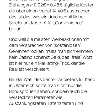
Ziehungen × 0,02 € = 0,48 € tägliche Kosten,
die über einen Monat 14,40 € ausmachen –
das ist das, was ein durchschnittlicher
Spieler an „Kosten“ für „Convenience“
bezahlt.
Und weil die meisten Werbeaktionen mit
dem Versprechen von “kostenlosen”
Gewinnen locken, muss man sich erinnern:
Kein Casino schenkt Geld, das “freie” Wort
ist hier nur ein Marketing‑Trick, der die
Realität verschleiert.
Bei der Wahl des besten Anbieters für Keno
in Österreich sollte man nicht nur die
Bonusgrößen sehen, sondern auch die
versteckten Parameter wie
Auszahlungsraten, Latenzzeiten und