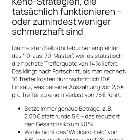
Keno‑Strategien, die
tatsächlich funktionieren –
oder zumindest weniger
schmerzhaft sind
Die meisten Selbsthilfebücher empfehlen
das “10‑aus‑70‑Muster”, weil es statistisch
die höchste Trefferquote von 14 % liefert.
Das klingt nach Fortschritt, bis man rechnet:
10 Treffer kosten durchschnittlich 10 €
Einsatz, was bei einer Auszahlung von 2,5 €
pro Treffer zu einem Verlust von 75 € führt.
Setze immer genaue Beträge, z. B.
2,50 € statt runde 5 € – das reduziert
den Gesamtrisiko um 40 %.
Wähle nicht das “Wildcard‑Feld” von
5 %, weil es die Varianz um 12 % erhöht,