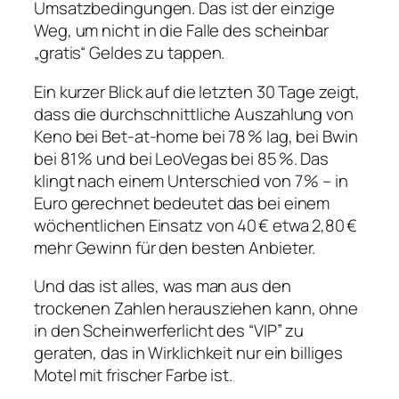
Umsatzbedingungen. Das ist der einzige
Weg, um nicht in die Falle des scheinbar
„gratis“ Geldes zu tappen.
Ein kurzer Blick auf die letzten 30 Tage zeigt,
dass die durchschnittliche Auszahlung von
Keno bei Bet‑at‑home bei 78 % lag, bei Bwin
bei 81 % und bei LeoVegas bei 85 %. Das
klingt nach einem Unterschied von 7 % – in
Euro gerechnet bedeutet das bei einem
wöchentlichen Einsatz von 40 € etwa 2,80 €
mehr Gewinn für den besten Anbieter.
Und das ist alles, was man aus den
trockenen Zahlen herausziehen kann, ohne
in den Scheinwerferlicht des “VIP” zu
geraten, das in Wirklichkeit nur ein billiges
Motel mit frischer Farbe ist.