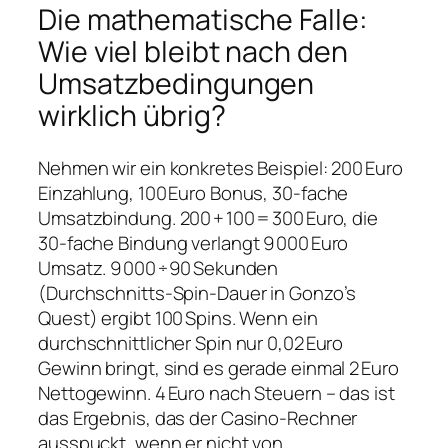
Die mathematische Falle:
Wie viel bleibt nach den
Umsatzbedingungen
wirklich übrig?
Nehmen wir ein konkretes Beispiel: 200 Euro
Einzahlung, 100 Euro Bonus, 30‑fache
Umsatzbindung. 200 + 100 = 300 Euro, die
30‑fache Bindung verlangt 9 000 Euro
Umsatz. 9 000 ÷ 90 Sekunden
(Durchschnitts‑Spin‑Dauer in Gonzo’s
Quest) ergibt 100 Spins. Wenn ein
durchschnittlicher Spin nur 0,02 Euro
Gewinn bringt, sind es gerade einmal 2 Euro
Nettogewinn. 4 Euro nach Steuern – das ist
das Ergebnis, das der Casino‑Rechner
ausspuckt, wenn er nicht von