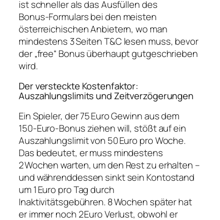
ist schneller als das Ausfüllen des
Bonus‑Formulars bei den meisten
österreichischen Anbietern, wo man
mindestens 3 Seiten T&C lesen muss, bevor
der „free“ Bonus überhaupt gutgeschrieben
wird.
Der versteckte Kostenfaktor:
Auszahlungslimits und Zeitverzögerungen
Ein Spieler, der 75 Euro Gewinn aus dem
150‑Euro‑Bonus ziehen will, stößt auf ein
Auszahlungslimit von 50 Euro pro Woche.
Das bedeutet, er muss mindestens
2 Wochen warten, um den Rest zu erhalten –
und währenddessen sinkt sein Kontostand
um 1 Euro pro Tag durch
Inaktivitätsgebühren. 8 Wochen später hat
er immer noch 2 Euro Verlust, obwohl er