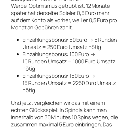
Werbe‑Optimismus getrübt ist. 12 Monate
später hat derselbe Spieler 0,5 Euro mehr
auf dem Konto als vorher, weil er 0,5 Euro pro
Monat an Gebühren zahlt.
Einzahlungsbonus: 50 Euro → 5 Runden
Umsatz = 250 Euro Umsatz nötig
Einzahlungsbonus: 100 Euro →
10 Runden Umsatz = 1000 Euro Umsatz
nötig
Einzahlungsbonus: 150 Euro →
15 Runden Umsatz = 2250 Euro Umsatz
nötig
Und jetzt vergleichen wir das mit einem
echten Glücksspiel: In Spinola kann man
innerhalb von 30 Minutes 10 Spins wagen, die
zusammen maximal 5 Euro einbringen. Das