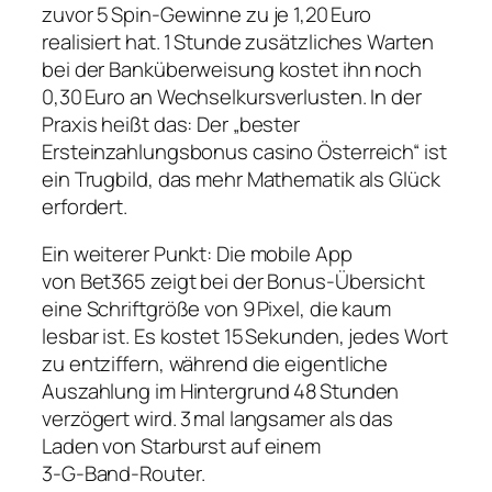
zuvor 5 Spin‑Gewinne zu je 1,20 Euro
realisiert hat. 1 Stunde zusätzliches Warten
bei der Banküberweisung kostet ihn noch
0,30 Euro an Wechselkursverlusten. In der
Praxis heißt das: Der „bester
Ersteinzahlungsbonus casino Österreich“ ist
ein Trugbild, das mehr Mathematik als Glück
erfordert.
Ein weiterer Punkt: Die mobile App
von Bet365 zeigt bei der Bonus‑Übersicht
eine Schriftgröße von 9 Pixel, die kaum
lesbar ist. Es kostet 15 Sekunden, jedes Wort
zu entziffern, während die eigentliche
Auszahlung im Hintergrund 48 Stunden
verzögert wird. 3 mal langsamer als das
Laden von Starburst auf einem
3‑G‑Band‑Router.