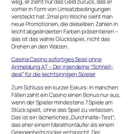
weg, er zieht nur das Geld zurück, das er
vorher in Form von Umsatzbedingungen
versteckt hat. 2 mal pro Woche sieht man
neue Promotionen, die dieselben Zahlen in
leicht abgeänderten Farben präsentieren –
das ist das wahre Glücksspiel, nicht das
Drehen an den Walzen.
Casina Casino sofortiges Spiel ohne
Anmeldung AT – Der irgendeine “Schnell­
deal” für die leichtsinnigen Spieler
Zum Schluss ein kurzer Exkurs: In manchen
Fällen zahlt ein Casino einen Bonus nur aus,
wenn der Spieler mindestens 7 Spiele am
Stück spielt, ohne das Spiel zu verlassen.
Das ist ein lächerliches „Durchhalte‑Test“,
das eher einem Marathonläufer als einem
Gelegenheitszocker entspricht. Der