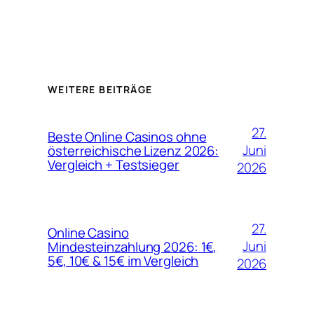
WEITERE BEITRÄGE
27.
Beste Online Casinos ohne
Juni
österreichische Lizenz 2026:
Vergleich + Testsieger
2026
27.
Online Casino
Juni
Mindesteinzahlung 2026: 1€,
5€, 10€ & 15€ im Vergleich
2026