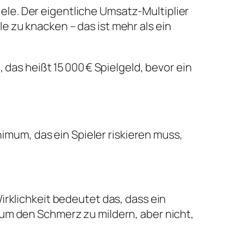
piele. Der eigentliche Umsatz‑Multiplier
 zu knacken – das ist mehr als ein
 das heißt 15 000 € Spielgeld, bevor ein
nimum, das ein Spieler riskieren muss,
irklichkeit bedeutet das, dass ein
um den Schmerz zu mildern, aber nicht,