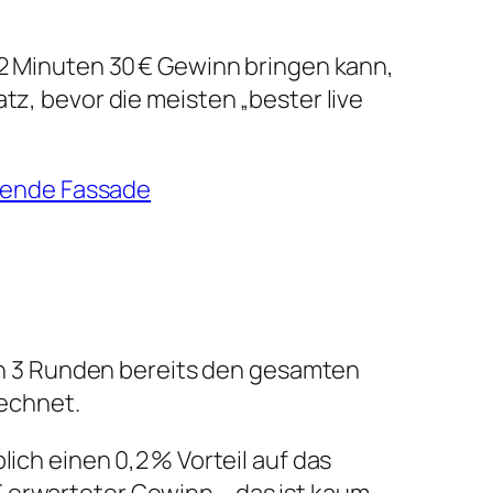
 2 Minuten 30 € Gewinn bringen kann,
tz, bevor die meisten „bester live
nzende Fassade
e in 3 Runden bereits den gesamten
echnet.
ich einen 0,2 % Vorteil auf das
1 € erwarteter Gewinn – das ist kaum