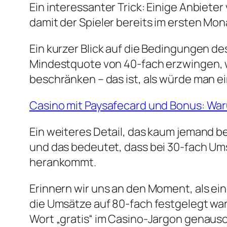
Ein interessanter Trick: Einige Anbiet
damit der Spieler bereits im ersten Mon
Ein kurzer Blick auf die Bedingungen des
Mindestquote von 40‑fach erzwingen, w
beschränken – das ist, als würde man e
Casino mit Paysafecard und Bonus: War
Ein weiteres Detail, das kaum jemand b
und das bedeutet, dass bei 30‑fach Um
herankommt.
Erinnern wir uns an den Moment, als ein 
die Umsätze auf 80‑fach festgelegt waren
Wort „gratis“ im Casino‑Jargon genauso v