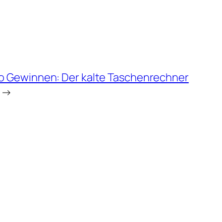
no Gewinnen: Der kalte Taschenrechner
→