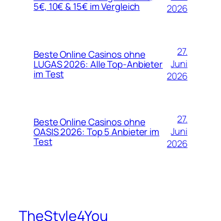
5€, 10€ & 15€ im Vergleich
2026
27.
Beste Online Casinos ohne
Juni
LUGAS 2026: Alle Top-Anbieter
im Test
2026
27.
Beste Online Casinos ohne
Juni
OASIS 2026: Top 5 Anbieter im
Test
2026
TheStyle4You