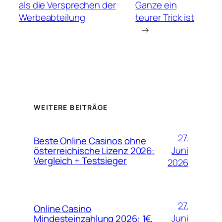
als die Versprechen der
Ganze ein
Werbeabteilung
teurer Trick ist
→
WEITERE BEITRÄGE
27.
Beste Online Casinos ohne
Juni
österreichische Lizenz 2026:
Vergleich + Testsieger
2026
27.
Online Casino
Juni
Mindesteinzahlung 2026: 1€,