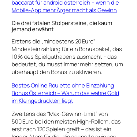
baccarat für android österreich – wenn die
Mobile‑App mehr Ärger macht als Gewinn
Die drei fatalen Stolpersteine, die kaum
jemand erwähnt
Erstens die „mindestens 20 Euro“
Mindesteinzahlung für ein Bonuspaket, das
10 % des Spielguthabens ausmacht – das
bedeutet, du musst immer mehr setzen, um
überhaupt den Bonus zu aktivieren.
Bestes Online Roulette ohne Einzahlung
Bonus Österreich – Warum das wahre Gold
im Kleingedruckten liegt
Zweitens das “Max‑Gewinn‑Limit” von
500 Euro bei den meisten High‑Rollern, das
erst nach 120 Spielen greift – das ist ein
langer Atem für die, die schnell gewinnen