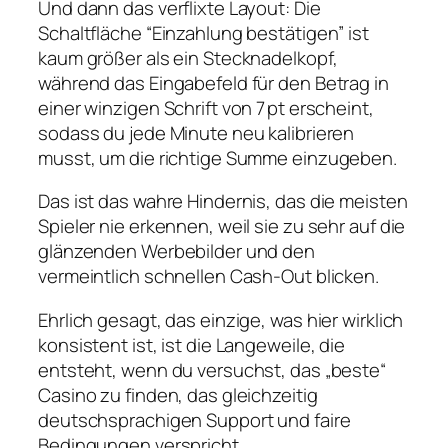
Und dann das verflixte Layout: Die
Schaltfläche “Einzahlung bestätigen” ist
kaum größer als ein Stecknadelkopf,
während das Eingabefeld für den Betrag in
einer winzigen Schrift von 7 pt erscheint,
sodass du jede Minute neu kalibrieren
musst, um die richtige Summe einzugeben.
Das ist das wahre Hindernis, das die meisten
Spieler nie erkennen, weil sie zu sehr auf die
glänzenden Werbebilder und den
vermeintlich schnellen Cash‑Out blicken.
Ehrlich gesagt, das einzige, was hier wirklich
konsistent ist, ist die Langeweile, die
entsteht, wenn du versuchst, das „beste“
Casino zu finden, das gleichzeitig
deutschsprachigen Support und faire
Bedingungen verspricht.