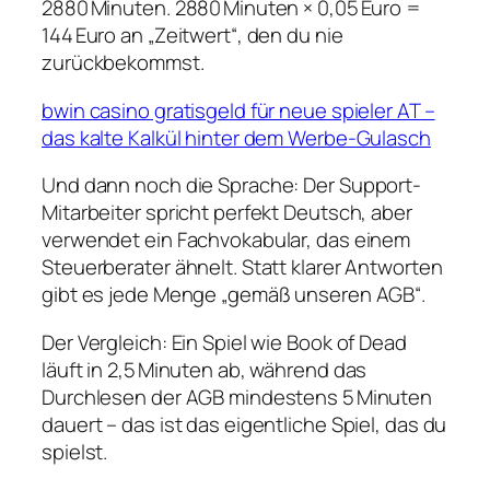
2880 Minuten. 2880 Minuten × 0,05 Euro =
144 Euro an „Zeitwert“, den du nie
zurückbekommst.
bwin casino gratisgeld für neue spieler AT –
das kalte Kalkül hinter dem Werbe‑Gulasch
Und dann noch die Sprache: Der Support-
Mitarbeiter spricht perfekt Deutsch, aber
verwendet ein Fachvokabular, das einem
Steuerberater ähnelt. Statt klarer Antworten
gibt es jede Menge „gemäß unseren AGB“.
Der Vergleich: Ein Spiel wie Book of Dead
läuft in 2,5 Minuten ab, während das
Durchlesen der AGB mindestens 5 Minuten
dauert – das ist das eigentliche Spiel, das du
spielst.