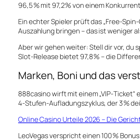
96,5 % mit 97,2 % von einem Konkurrente
Ein echter Spieler prüft das „Free‑Spin
Auszahlung bringen – das ist weniger al
Aber wir gehen weiter: Stell dir vor, du
Slot‑Release bietet 97,8 % – die Differen
Marken, Boni und das vers
888casino wirft mit einem „VIP‑Ticket“ 
4‑Stufen‑Aufladungszyklus, der 3 % de
Online Casino Urteile 2026 – Die Geric
LeoVegas verspricht einen 100 % Bonus 