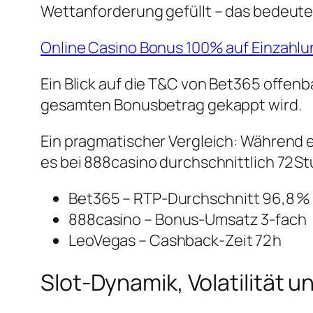
Wettanforderung gefüllt – das bedeutet
Online Casino Bonus 100% auf Einzahlun
Ein Blick auf die T&C von Bet365 offenba
gesamten Bonusbetrag gekappt wird.
Ein pragmatischer Vergleich: Während e
es bei 888casino durchschnittlich 72 St
Bet365 – RTP‑Durchschnitt 96,8 %
888casino – Bonus‑Umsatz 3‑fach
LeoVegas – Cashback‑Zeit 72 h
Slot‑Dynamik, Volatilität u