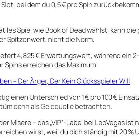
ity Slot, bei dem du 0,5 € pro Spin zurückbekom
iles Spiel wie Book of Dead wählst, kann die 
ger Spitzenwert, nicht die Norm.
iefert 4,825 € Erwartungswert, während ein 2‑
der Spins erreichen das Maximum.
n – Der Ärger, Der Kein Glücksspieler Will
tig einen Unterschied von 1 € pro 100 € Einsat
stüm denn als Geldquelle betrachten.
er Misere – das „VIP“-Label bei LeoVegas ist n
 erreichen wirst, weil du dich ständig mit 20