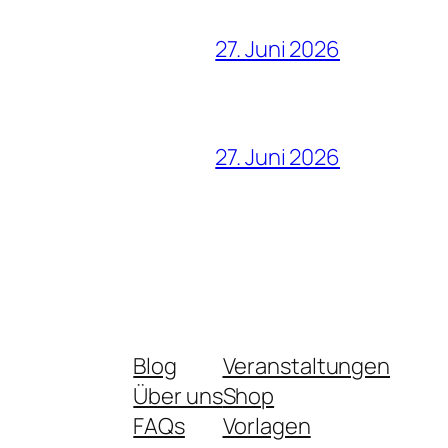
27. Juni 2026
27. Juni 2026
Blog
Veranstaltungen
Über uns
Shop
FAQs
Vorlagen