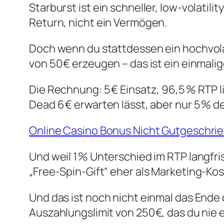
Starburst ist ein schneller, low‑volatil
Return, nicht ein Vermögen.
Doch wenn du stattdessen ein hochvolat
von 50 € erzeugen – das ist ein einmali
Die Rechnung: 5 € Einsatz, 96,5 % RTP l
Dead 6 € erwarten lässt, aber nur 5 % 
Online Casino Bonus Nicht Gutgeschriebe
Und weil 1 % Unterschied im RTP langfris
„Free‑Spin‑Gift“ eher als Marketing‑Ko
Und das ist noch nicht einmal das Ende d
Auszahlungslimit von 250 €, das du nie