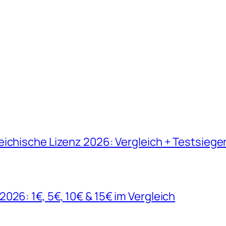
ichische Lizenz 2026: Vergleich + Testsiege
026: 1€, 5€, 10€ & 15€ im Vergleich