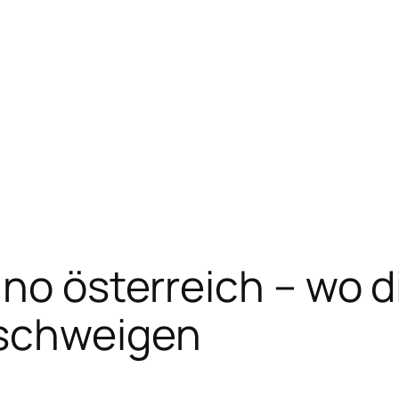
ino österreich – wo d
 schweigen