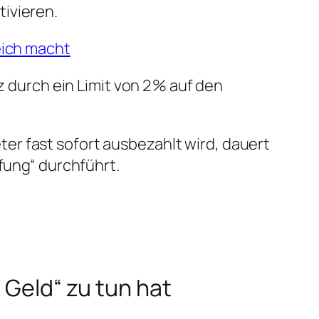
ivieren.
eich macht
z durch ein Limit von 2 % auf den
er fast sofort ausbezahlt wird, dauert
üfung“ durchführt.
 Geld“ zu tun hat