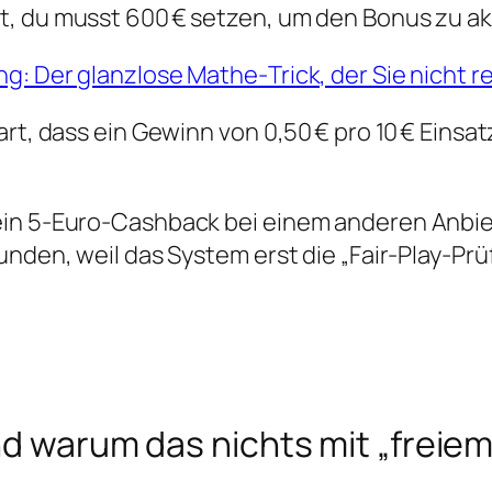
, du musst 600 € setzen, um den Bonus zu akt
g: Der glanzlose Mathe‑Trick, der Sie nicht r
rt, dass ein Gewinn von 0,50 € pro 10 € Einsat
in 5‑Euro‑Cashback bei einem anderen Anbiet
unden, weil das System erst die „Fair‑Play‑Pr
nd warum das nichts mit „freiem