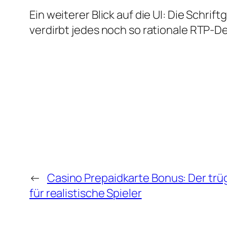
Ein weiterer Blick auf die UI: Die Schrif
verdirbt jedes noch so rationale RTP‑D
←
Casino Prepaidkarte Bonus: Der trü
für realistische Spieler