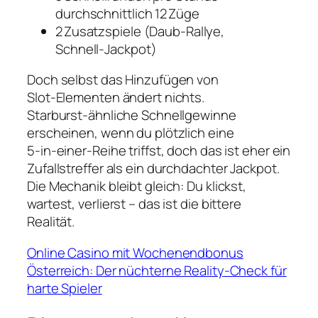
durchschnittlich 12 Züge
2 Zusatzspiele (Daub‑Rallye,
Schnell‑Jackpot)
Doch selbst das Hinzufügen von
Slot‑Elementen ändert nichts.
Starburst‑ähnliche Schnellgewinne
erscheinen, wenn du plötzlich eine
5‑in‑einer‑Reihe triffst, doch das ist eher ein
Zufallstreffer als ein durchdachter Jackpot.
Die Mechanik bleibt gleich: Du klickst,
wartest, verlierst – das ist die bittere
Realität.
Online Casino mit Wochenendbonus
Österreich: Der nüchterne Reality‑Check für
harte Spieler