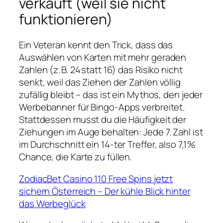
verkauft (weil sie nicht
funktionieren)
Ein Veteran kennt den Trick, dass das
Auswählen von Karten mit mehr geraden
Zahlen (z. B. 24 statt 16) das Risiko nicht
senkt, weil das Ziehen der Zahlen völlig
zufällig bleibt – das ist ein Mythos, den jeder
Werbebanner für Bingo‑Apps verbreitet.
Stattdessen musst du die Häufigkeit der
Ziehungen im Auge behalten: Jede 7. Zahl ist
im Durchschnitt ein 14‑ter Treffer, also 7,1 %
Chance, die Karte zu füllen.
ZodiacBet Casino 110 Free Spins jetzt
sichern Österreich – Der kühle Blick hinter
das Werbeglück