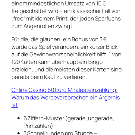
einem mindestlichen Umsatz von 10 €
freigeschaltet wird – ein klassischer Fall von
„free“ mit kleinem Print, der jeden Sparfuchs
zum Augenrollen zwingt.
Für die, die glauben, ein Bonus von 3 €
würde das Spiel verändern, ein kurzer Blick
auf die Gewinnwahrscheinlichkeit hilft: 1 von
120 Karten kann überhaupt ein Bingo
erzielen, und die meisten dieser Karten sind
bereits beim Kauf zu verlieren.
Online Casino 50 Euro Mindesteinzahlung:
Warum das Werbeversprechen ein Ärgernis
ist
6 Ziffern‑Muster (gerade, ungerade,
Primzahlen)
3 Schnellrunden pro Stunde –