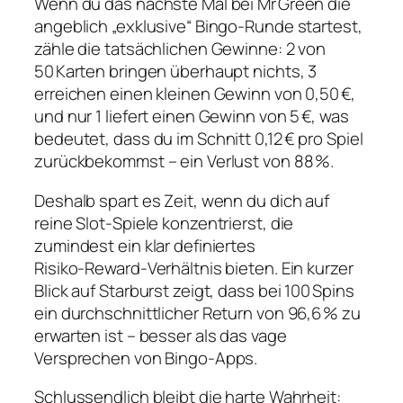
Wenn du das nächste Mal bei Mr Green die
angeblich „exklusive“ Bingo‑Runde startest,
zähle die tatsächlichen Gewinne: 2 von
50 Karten bringen überhaupt nichts, 3
erreichen einen kleinen Gewinn von 0,50 €,
und nur 1 liefert einen Gewinn von 5 €, was
bedeutet, dass du im Schnitt 0,12 € pro Spiel
zurückbekommst – ein Verlust von 88 %.
Deshalb spart es Zeit, wenn du dich auf
reine Slot‑Spiele konzentrierst, die
zumindest ein klar definiertes
Risiko‑Reward‑Verhältnis bieten. Ein kurzer
Blick auf Starburst zeigt, dass bei 100 Spins
ein durchschnittlicher Return von 96,6 % zu
erwarten ist – besser als das vage
Versprechen von Bingo‑Apps.
Schlussendlich bleibt die harte Wahrheit: