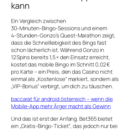
kann
Ein Vergleich zwischen
30‑Minuten‑Bingo‑Sessions und einem
4‑Stunden‑Gonzo’s Quest‑Marathon zeigt,
dass die Schnelllebigkeit des Bings fast
schon lächerlich ist. Während Gonzo in
12 Spins bereits 1,5 × den Einsatz erreicht,
kostet das mobile Bingo im Schnitt 0,02 €
pro Karte – ein Preis, den das Casino nicht
einmal als „Kostenlose“ markiert, sondern als
„VIP‑Bonus“ verbirgt, um dich zu täuschen.
baccarat für android österreich – wenn die
Mobile‑App mehr Ärger macht als Gewinn
Und das ist erst der Anfang. Bet365 bietet
ein „Gratis‑Bingo‑Ticket“, das jedoch nur bei