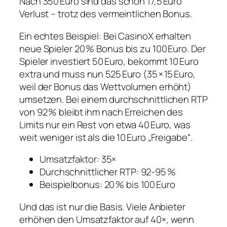
Nach 350 Euro sind das schon 17,5 Euro
Verlust – trotz des vermeintlichen Bonus.
Ein echtes Beispiel: Bei CasinoX erhalten
neue Spieler 20 % Bonus bis zu 100 Euro. Der
Spieler investiert 50 Euro, bekommt 10 Euro
extra und muss nun 525 Euro (35 × 15 Euro,
weil der Bonus das Wettvolumen erhöht)
umsetzen. Bei einem durchschnittlichen RTP
von 92 % bleibt ihm nach Erreichen des
Limits nur ein Rest von etwa 40 Euro, was
weit weniger ist als die 10 Euro „Freigabe“.
Umsatzfaktor: 35×
Durchschnittlicher RTP: 92‑95 %
Beispielbonus: 20 % bis 100 Euro
Und das ist nur die Basis. Viele Anbieter
erhöhen den Umsatzfaktor auf 40×, wenn