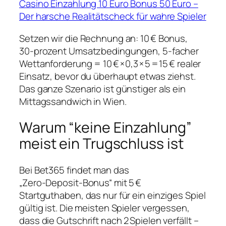
Casino Einzahlung 10 Euro Bonus 50 Euro –
Der harsche Realitätscheck für wahre Spieler
Setzen wir die Rechnung an: 10 € Bonus,
30‑prozent Umsatzbedingungen, 5‑facher
Wettanforderung = 10 € × 0,3 × 5 = 15 € realer
Einsatz, bevor du überhaupt etwas ziehst.
Das ganze Szenario ist günstiger als ein
Mittagssandwich in Wien.
Warum “keine Einzahlung”
meist ein Trugschluss ist
Bei Bet365 findet man das
„Zero‑Deposit‑Bonus“ mit 5 €
Startguthaben, das nur für ein einziges Spiel
gültig ist. Die meisten Spieler vergessen,
dass die Gutschrift nach 2 Spielen verfällt –