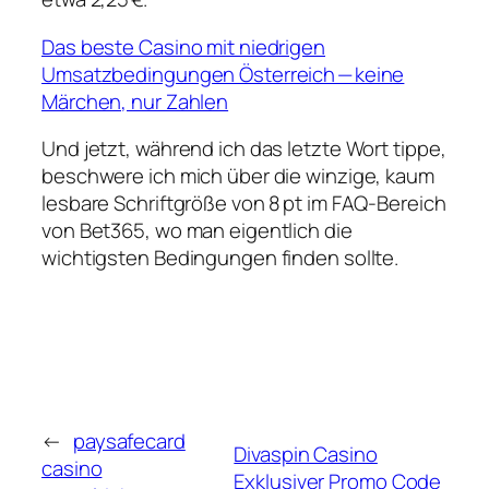
Das beste Casino mit niedrigen
Umsatzbedingungen Österreich — keine
Märchen, nur Zahlen
Und jetzt, während ich das letzte Wort tippe,
beschwere ich mich über die winzige, kaum
lesbare Schriftgröße von 8 pt im FAQ‑Bereich
von Bet365, wo man eigentlich die
wichtigsten Bedingungen finden sollte.
←
paysafecard
Divaspin Casino
casino
Exklusiver Promo Code