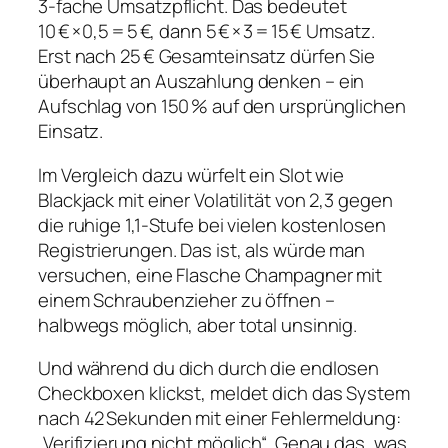
3‑fache Umsatzpflicht. Das bedeutet
10 € × 0,5 = 5 €, dann 5 € × 3 = 15 € Umsatz.
Erst nach 25 € Gesamteinsatz dürfen Sie
überhaupt an Auszahlung denken – ein
Aufschlag von 150 % auf den ursprünglichen
Einsatz.
Im Vergleich dazu würfelt ein Slot wie
Blackjack mit einer Volatilität von 2,3 gegen
die ruhige 1,1‑Stufe bei vielen kostenlosen
Registrierungen. Das ist, als würde man
versuchen, eine Flasche Champagner mit
einem Schraubenzieher zu öffnen –
halbwegs möglich, aber total unsinnig.
Und während du dich durch die endlosen
Checkboxen klickst, meldet dich das System
nach 42 Sekunden mit einer Fehlermeldung:
„Verifizierung nicht möglich“. Genau das, was