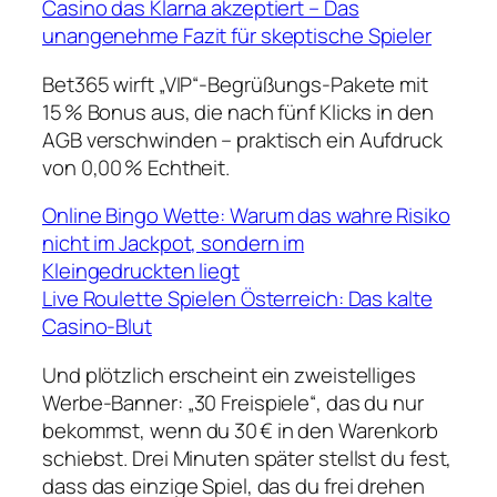
Casino das Klarna akzeptiert – Das
unangenehme Fazit für skeptische Spieler
Bet365 wirft „VIP“‑Begrüßungs‑Pakete mit
15 % Bonus aus, die nach fünf Klicks in den
AGB verschwinden – praktisch ein Aufdruck
von 0,00 % Echtheit.
Online Bingo Wette: Warum das wahre Risiko
nicht im Jackpot, sondern im
Kleingedruckten liegt
Live Roulette Spielen Österreich: Das kalte
Casino‑Blut
Und plötzlich erscheint ein zweistelliges
Werbe‑Banner: „30 Freispiele“, das du nur
bekommst, wenn du 30 € in den Warenkorb
schiebst. Drei Minuten später stellst du fest,
dass das einzige Spiel, das du frei drehen