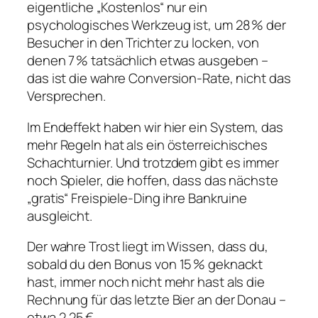
eigentliche „Kostenlos“ nur ein
psychologisches Werkzeug ist, um 28 % der
Besucher in den Trichter zu locken, von
denen 7 % tatsächlich etwas ausgeben –
das ist die wahre Conversion‑Rate, nicht das
Versprechen.
Im Endeffekt haben wir hier ein System, das
mehr Regeln hat als ein österreichisches
Schachturnier. Und trotzdem gibt es immer
noch Spieler, die hoffen, dass das nächste
„gratis“ Freispiele‑Ding ihre Bankruine
ausgleicht.
Der wahre Trost liegt im Wissen, dass du,
sobald du den Bonus von 15 % geknackt
hast, immer noch nicht mehr hast als die
Rechnung für das letzte Bier an der Donau –
etwa 2,25 €.