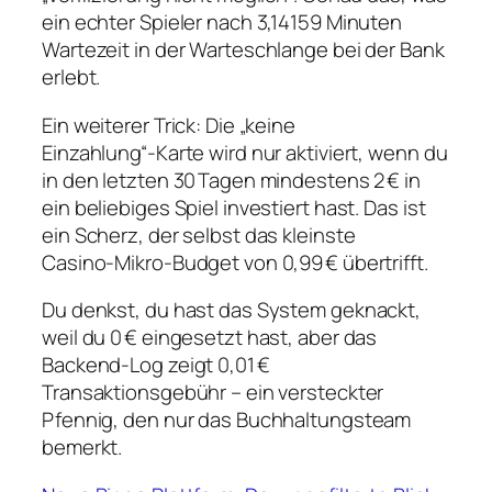
ein echter Spieler nach 3,14159 Minuten
Wartezeit in der Warteschlange bei der Bank
erlebt.
Ein weiterer Trick: Die „keine
Einzahlung“‑Karte wird nur aktiviert, wenn du
in den letzten 30 Tagen mindestens 2 € in
ein beliebiges Spiel investiert hast. Das ist
ein Scherz, der selbst das kleinste
Casino‑Mikro‑Budget von 0,99 € übertrifft.
Du denkst, du hast das System geknackt,
weil du 0 € eingesetzt hast, aber das
Backend-Log zeigt 0,01 €
Transaktionsgebühr – ein versteckter
Pfennig, den nur das Buchhaltungsteam
bemerkt.