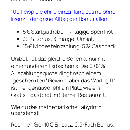
100 freispiele ohne einzahlung casino ohne
lizenz – der graue Alltag der Bonusfallen
5 € Startguthaben, 7‑tägige Sperrfrist
30 % Bonus, 3‑maliger Umsatz
15 € Mindesteinzahlung, 5 % Cashback
Unibet hat das gleiche Schema, nur mit
einem anderen Farbschema. Die 0,02 %
Auszahlungsquote klingt nach einem
„geschenkten“ Gewinn, aber das Wort „gift“
ist hier genauso fehl am Platz wie ein
Gratis‑Toastbrot im Sterne‑Restaurant.
Wie du das mathematische Labyrinth
überstehst
Rechnen Sie: 10 € Einsatz, 0,5‑Fach Bonus,