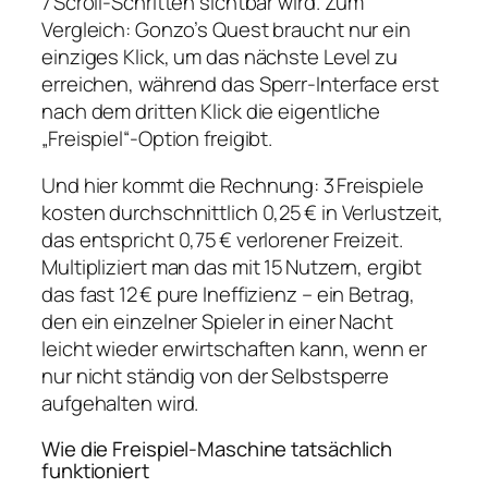
7 Scroll‑Schritten sichtbar wird. Zum
Vergleich: Gonzo’s Quest braucht nur ein
einziges Klick, um das nächste Level zu
erreichen, während das Sperr‑Interface erst
nach dem dritten Klick die eigentliche
„Freispiel“-Option freigibt.
Und hier kommt die Rechnung: 3 Freispiele
kosten durchschnittlich 0,25 € in Verlustzeit,
das entspricht 0,75 € verlorener Freizeit.
Multipliziert man das mit 15 Nutzern, ergibt
das fast 12 € pure Ineffizienz – ein Betrag,
den ein einzelner Spieler in einer Nacht
leicht wieder erwirtschaften kann, wenn er
nur nicht ständig von der Selbstsperre
aufgehalten wird.
Wie die Freispiel‑Maschine tatsächlich
funktioniert