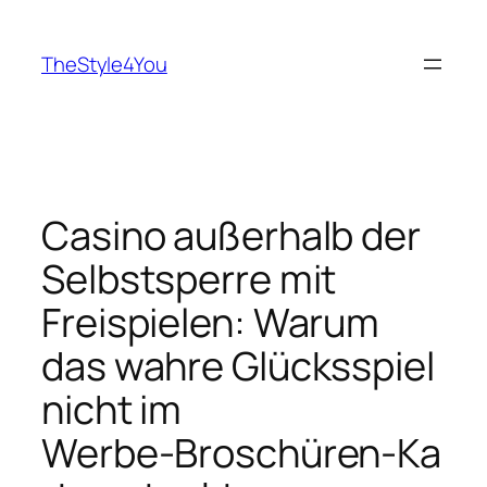
Direkt
zum
TheStyle4You
Inhalt
wechseln
Casino außerhalb der
Selbstsperre mit
Freispielen: Warum
das wahre Glücksspiel
nicht im
Werbe‑Broschüren‑Ka