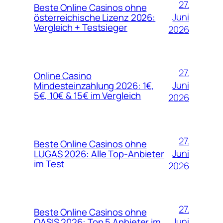
27.
Beste Online Casinos ohne
Juni
österreichische Lizenz 2026:
Vergleich + Testsieger
2026
27.
Online Casino
Juni
Mindesteinzahlung 2026: 1€,
5€, 10€ & 15€ im Vergleich
2026
27.
Beste Online Casinos ohne
Juni
LUGAS 2026: Alle Top-Anbieter
im Test
2026
27.
Beste Online Casinos ohne
Juni
OASIS 2026: Top 5 Anbieter im