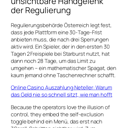
unsichtbare Handgelenk
der Regulierung
Regulierungsbehörde Österreich legt fest,
dass jede Plattform eine 30‑Tage‑Frist
anbieten muss, die nach drei Sperrungen
aktiv wird. Ein Spieler, der in den ersten 30
Tagen 2 Freispiele bei Starburst nutzt, hat
dann noch 28 Tage, um das Limit zu
umgehen – ein mathematischer Spagat, den
kaum jemand ohne Taschenrechner schafft.
Online Casino Auszahlung Neteller: Warum
das Geld nie so schnell sitzt, wie man hofft
Because the operators love the illusion of
control, they embed the self‑exclusion
toggle behind ein Menü, das erst nach