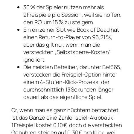
30 % der Spieler nutzen mehr als
2 Freispiele pro Session, weil sie hoffen,
den ROI um 15 % zu steigern.
Ein einzelner Slot wie Book of Dead hat
einen Return‑to‑Player von 96,21 %,
aber das gilt nur, wenn man die
versteckten „Selbstsperre‑Kosten“
ignoriert.
Die meisten Betreiber, darunter Bet365,
verstecken die Freispiel‑Option hinter
einem 4‑Stufen‑Klick‑Prozess, der
durchschnittlich 13 Sekunden länger
dauert als das eigentliche Spiel.
Or, wenn man es ganz nüchtern betrachtet,
ist das Ganze eine Zahlenspiel‑Akrobatik:
1 Freispiel kostet 0,10 €, doch die versteckten
Gebühren steigen auf 0,30 € pro Klick, weil