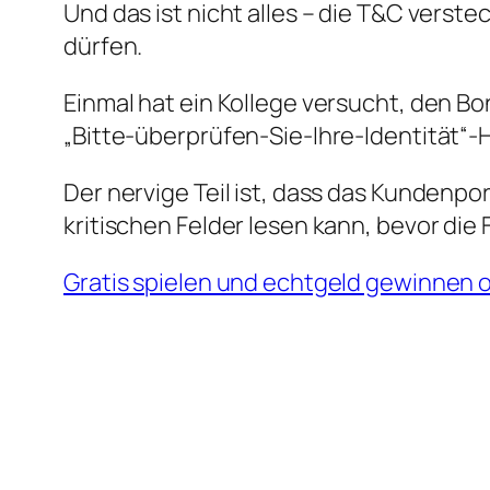
Und das ist nicht alles – die T&C vers
dürfen.
Einmal hat ein Kollege versucht, den B
„Bitte‑überprüfen‑Sie‑Ihre‑Identität“
Der nervige Teil ist, dass das Kundenp
kritischen Felder lesen kann, bevor die F
Gratis spielen und echtgeld gewinnen o