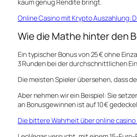
kaum genug Rendite bringt.
Online Casino mit Krypto Auszahlung: De
Wie die Mathe hinter den Bo
Ein typischer Bonus von 25 € ohne Einz
3 Runden bei der durchschnittlichen Ei
Die meisten Spieler übersehen, dass der
Aber nehmen wir ein Beispiel: Sie setz
an Bonusgewinnen ist auf 10 € gedeckelt 
Die bittere Wahrheit über online casino
LeoVegas versucht, mit einem 15‑Euro‑F