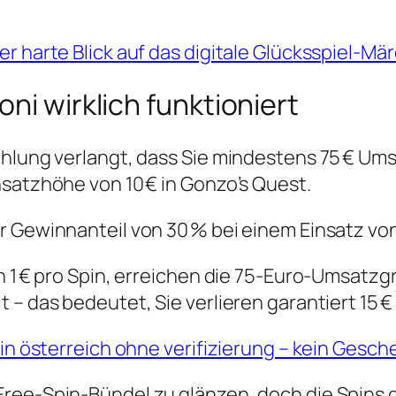
r harte Blick auf das digitale Glücksspiel‑Mä
ni wirklich funktioniert
ahlung verlangt, dass Sie mindestens 75 € Ums
nsatzhöhe von 10 € in Gonzo’s Quest.
 Gewinnanteil von 30 % bei einem Einsatz von 5
en 1 € pro Spin, erreichen die 75‑Euro‑Umsat
– das bedeutet, Sie verlieren garantiert 15 € 
 in österreich ohne verifizierung – kein Ges
ree‑Spin‑Bündel zu glänzen, doch die Spins ge