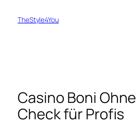
Direkt
zum
TheStyle4You
Inhalt
wechseln
Casino Boni Ohne 
Check für Profis