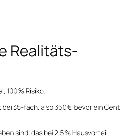
e Realitäts-
l, 100 % Risiko.
bei 35‑fach, also 350 €, bevor ein Cent
eben sind, das bei 2,5 % Hausvorteil