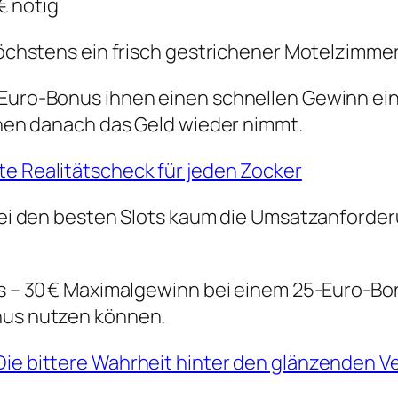
€ nötig
 höchstens ein frisch gestrichener Motelzimme
Euro‑Bonus ihnen einen schnellen Gewinn einbr
Ihnen danach das Geld wieder nimmt.
te Realitätscheck für jeden Zocker
 bei den besten Slots kaum die Umsatzanforde
its – 30 € Maximalgewinn bei einem 25‑Euro‑B
onus nutzen können.
 Die bittere Wahrheit hinter den glänzenden 