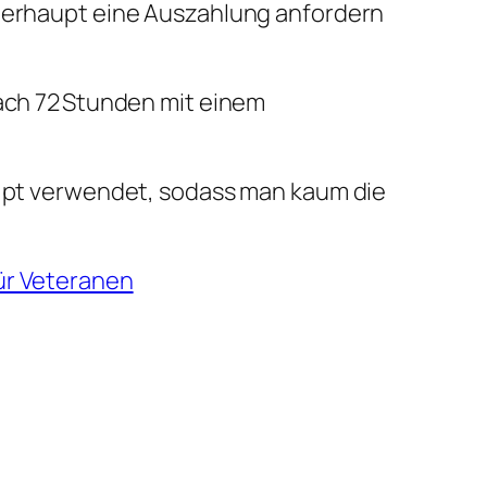
überhaupt eine Auszahlung anfordern
nach 72 Stunden mit einem
 9 pt verwendet, sodass man kaum die
ür Veteranen