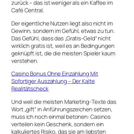
zurück – das ist weniger als ein Kaffee im
Café Central.
Der eigentliche Nutzen liegt also nicht im
Gewinn, sondern im Gefühl, etwas zu tun.
Das Gefühl, dass das „Gratis‑Geld“ nicht
wirklich gratis ist, weil es an Bedingungen
geknüpft ist, die die meisten Spieler kaum
verstehen.
Casino Bonus Ohne Einzahlung Mit
Sofortiger Auszahlung – Der Kalte
Realitätscheck
Und weil die meisten Marketing‑Texte das
Wort „gift“ in Anführungszeichen setzen,
muss ich noch einmal betonen: Casinos
verteilen kein Geschenk, sondern ein
kalkuliertes Risiko, das sie am liebsten