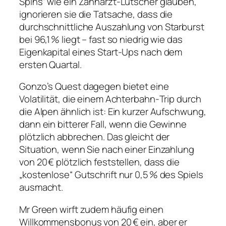
Spins“ wie ein Zahnarzt‑Lutscher glauben,
ignorieren sie die Tatsache, dass die
durchschnittliche Auszahlung von Starburst
bei 96,1 % liegt – fast so niedrig wie das
Eigenkapital eines Start‑Ups nach dem
ersten Quartal.
Gonzo’s Quest dagegen bietet eine
Volatilität, die einem Achterbahn‑Trip durch
die Alpen ähnlich ist: Ein kurzer Aufschwung,
dann ein bitterer Fall, wenn die Gewinne
plötzlich abbrechen. Das gleicht der
Situation, wenn Sie nach einer Einzahlung
von 20 € plötzlich feststellen, dass die
„kostenlose“ Gutschrift nur 0,5 % des Spiels
ausmacht.
Mr Green wirft zudem häufig einen
Willkommensbonus von 20 € ein, aber er