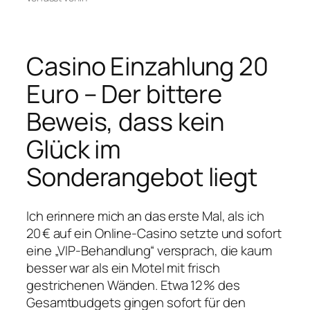
Casino Einzahlung 20
Euro – Der bittere
Beweis, dass kein
Glück im
Sonderangebot liegt
Ich erinnere mich an das erste Mal, als ich
20 € auf ein Online‑Casino setzte und sofort
eine „VIP‑Behandlung“ versprach, die kaum
besser war als ein Motel mit frisch
gestrichenen Wänden. Etwa 12 % des
Gesamtbudgets gingen sofort für den