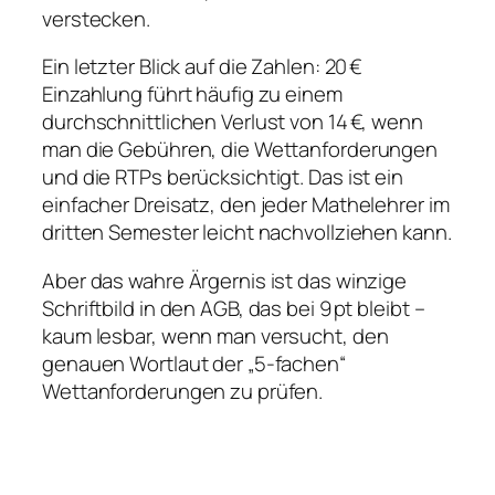
verstecken.
Ein letzter Blick auf die Zahlen: 20 €
Einzahlung führt häufig zu einem
durchschnittlichen Verlust von 14 €, wenn
man die Gebühren, die Wettanforderungen
und die RTPs berücksichtigt. Das ist ein
einfacher Dreisatz, den jeder Mathelehrer im
dritten Semester leicht nachvollziehen kann.
Aber das wahre Ärgernis ist das winzige
Schriftbild in den AGB, das bei 9 pt bleibt –
kaum lesbar, wenn man versucht, den
genauen Wortlaut der „5‑fachen“
Wettanforderungen zu prüfen.