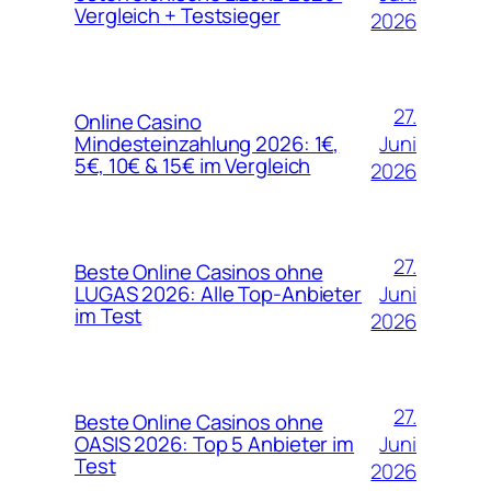
Vergleich + Testsieger
2026
27.
Online Casino
Juni
Mindesteinzahlung 2026: 1€,
5€, 10€ & 15€ im Vergleich
2026
27.
Beste Online Casinos ohne
Juni
LUGAS 2026: Alle Top-Anbieter
im Test
2026
27.
Beste Online Casinos ohne
Juni
OASIS 2026: Top 5 Anbieter im
Test
2026