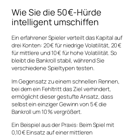
Wie Sie die 50 €‑Hürde
intelligent umschiffen
Ein erfahrener Spieler verteilt das Kapital auf
drei Konten: 20 € für niedrige Volatilität, 20 €
für mittlere und 10 € für hohe Volatilität. So
bleibt die Bankroll stabil, während Sie
verschiedene Spieltypen testen.
Im Gegensatz zu einem schnellen Rennen,
bei dem ein Fehltritt das Ziel verhindert,
ermöglicht dieser gestufte Ansatz, dass
selbst ein einziger Gewinn von 5 € die
Bankroll um 10 % vergrößert.
Ein Beispiel aus der Praxis: Beim Spiel mit
0,10 € Einsatz auf einer mittleren