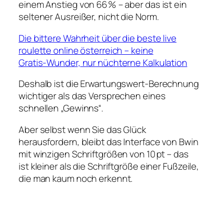
einem Anstieg von 66 % – aber das ist ein
seltener Ausreißer, nicht die Norm.
Die bittere Wahrheit über die beste live
roulette online österreich – keine
Gratis‑Wunder, nur nüchterne Kalkulation
Deshalb ist die Erwartungswert‑Berechnung
wichtiger als das Versprechen eines
schnellen „Gewinns“.
Aber selbst wenn Sie das Glück
herausfordern, bleibt das Interface von Bwin
mit winzigen Schriftgrößen von 10 pt – das
ist kleiner als die Schriftgröße einer Fußzeile,
die man kaum noch erkennt.