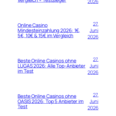
Vergleich + Testsieger
2026
27.
Online Casino
Juni
Mindesteinzahlung 2026: 1€,
5€, 10€ & 15€ im Vergleich
2026
27.
Beste Online Casinos ohne
Juni
LUGAS 2026: Alle Top-Anbieter
im Test
2026
27.
Beste Online Casinos ohne
Juni
OASIS 2026: Top 5 Anbieter im
Test
2026