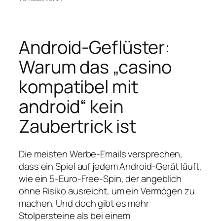
Android‑Geflüster:
Warum das „casino
kompatibel mit
android“ kein
Zaubertrick ist
Die meisten Werbe‑Emails versprechen,
dass ein Spiel auf jedem Android‑Gerät läuft,
wie ein 5‑Euro‑Free‑Spin, der angeblich
ohne Risiko ausreicht, um ein Vermögen zu
machen. Und doch gibt es mehr
Stolpersteine als bei einem