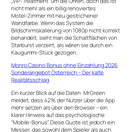
„VIP‑Treatment“ um die Ohren, doch das ist
nicht mehr als ein billig renoviertes
Motel‑Zimmer mit neu gestrichener
Wandfarbe. Wenn das System die
Bildschirmskalierung von 1080p nicht korrekt
behandelt, sieht man die Schaltflächen von
Starburst verzerrt, als wären sie durch ein
Kaugummi‑Stück gezogen.
Monro Casino Bonus ohne Einzahlung 2026
Sonderangebot Österreich – Der kalte
Realitätsschlag
Ein kurzer Blick auf die Daten: Mr Green
meldet, dass 42 % der Nutzer über die App
mehr setzen als über den Browser – ein
klarer Hinweis auf das psychologische
“Mobile‑Bonus”. Diese Quote ist jedoch ein
Messer, das sowohl dem Spieler als auch