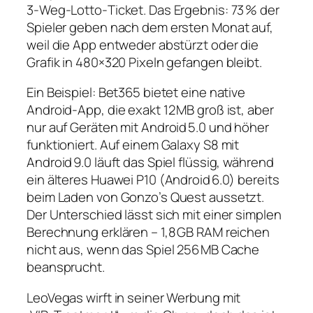
3‑Weg‑Lotto‑Ticket. Das Ergebnis: 73 % der
Spieler geben nach dem ersten Monat auf,
weil die App entweder abstürzt oder die
Grafik in 480×320 Pixeln gefangen bleibt.
Ein Beispiel: Bet365 bietet eine native
Android‑App, die exakt 12 MB groß ist, aber
nur auf Geräten mit Android 5.0 und höher
funktioniert. Auf einem Galaxy S8 mit
Android 9.0 läuft das Spiel flüssig, während
ein älteres Huawei P10 (Android 6.0) bereits
beim Laden von Gonzo’s Quest aussetzt.
Der Unterschied lässt sich mit einer simplen
Berechnung erklären – 1,8 GB RAM reichen
nicht aus, wenn das Spiel 256 MB Cache
beansprucht.
LeoVegas wirft in seiner Werbung mit