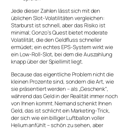
Jede dieser Zahlen lässt sich mit den
üblichen Slot‑Volatilitäten vergleichen:
Starburst ist schnell, aber das Risiko ist
minimal; Gonzo’s Quest bietet moderate
Volatilität, die den Geldfluss schneller
ermüdet; ein echtes EPS‑System wirkt wie
ein Low‑Roll‑Slot, bei dem die Auszahlung
knapp über der Spiellimit liegt.
Because das eigentliche Problem nicht die
kleinen Prozente sind, sondern die Art, wie
sie präsentiert werden – als „Geschenk“,
während das Geld in der Realität immer noch
von Ihnen kommt. Niemand schenkt Ihnen
Geld, das ist schlicht ein Marketing‑Trick,
der sich wie ein billiger Luftballon voller
Helium anfühlt – schön zu sehen, aber