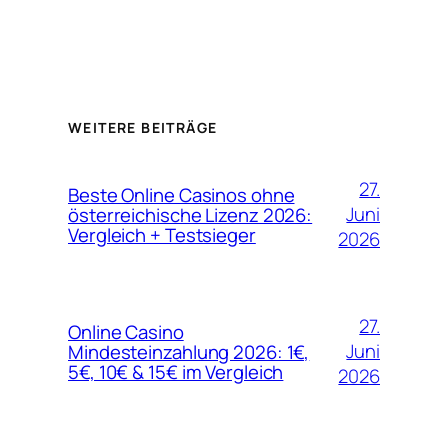
WEITERE BEITRÄGE
27.
Beste Online Casinos ohne
Juni
österreichische Lizenz 2026:
Vergleich + Testsieger
2026
27.
Online Casino
Juni
Mindesteinzahlung 2026: 1€,
5€, 10€ & 15€ im Vergleich
2026