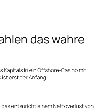
Zahlen das wahre
nes Kapitals in ein Offshore‑Casino mit
 ist erst der Anfang.
 – das entspricht einem Nettoverlust von