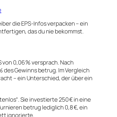
e
eiber die EPS‑Infos verpacken – ein
chtfertigen, das du nie bekommst.
PS von 0,06 % versprach. Nach
% des Gewinns betrug. Im Vergleich
acht – ein Unterschied, der über ein
enlos“. Sie investierte 250 € in eine
nieren betrug lediglich 0,8 €, ein
tt ignorierte.