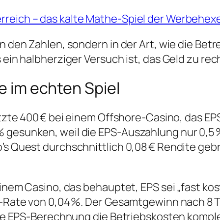
rreich – das kalte Mathe‑Spiel der Werbehex
n den Zahlen, sondern in der Art, wie die Betr
s ein halbherziger Versuch ist, das Geld zu re
le im echten Spiel
setzte 400 € bei einem Offshore‑Casino, das E
% gesunken, weil die EPS‑Auszahlung nur 0,5 
’s Quest durchschnittlich 0,08 € Rendite gebr
einem Casino, das behauptet, EPS sei „fast kost
S‑Rate von 0,04 %. Der Gesamtgewinn nach 8 Tur
 die EPS‑Berechnung die Betriebskosten komple