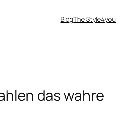
Blog
The Style4you
Zahlen das wahre