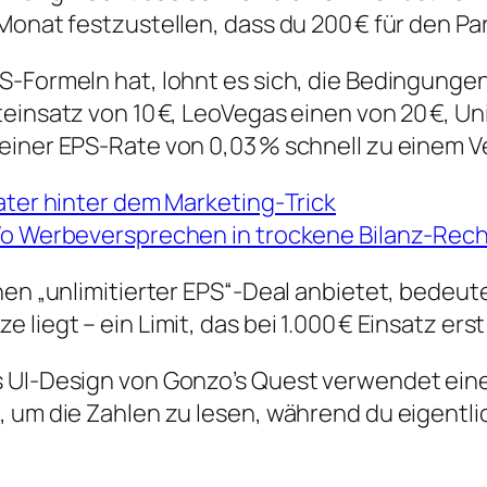
Monat festzustellen, dass du 200 € für den Par
S‑Formeln hat, lohnt es sich, die Bedingungen
einsatz von 10 €, LeoVegas einen von 20 €, Un
iner EPS‑Rate von 0,03 % schnell zu einem Ver
ater hinter dem Marketing‑Trick
: Wo Werbeversprechen in trockene Bilanz‑R
nen „unlimitierter EPS“-Deal anbietet, bedeut
liegt – ein Limit, das bei 1.000 € Einsatz erst
 UI‑Design von Gonzo’s Quest verwendet eine 
 um die Zahlen zu lesen, während du eigentlic