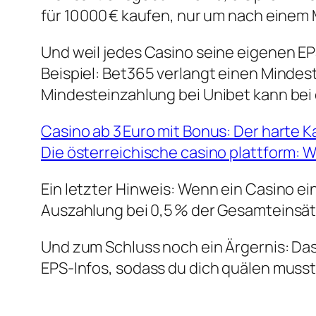
für 10 000 € kaufen, nur um nach einem 
Und weil jedes Casino seine eigenen EP
Beispiel: Bet365 verlangt einen Mindest
Mindesteinzahlung bei Unibet kann bei e
Casino ab 3 Euro mit Bonus: Der harte K
Die österreichische casino plattform
Ein letzter Hinweis: Wenn ein Casino ei
Auszahlung bei 0,5 % der Gesamteinsätze 
Und zum Schluss noch ein Ärgernis: Das
EPS‑Infos, sodass du dich quälen musst,