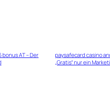
6 bonus AT – Der
paysafecard casino a
d
„Gratis“ nur ein Marketi