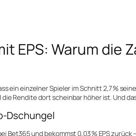
mit EPS: Warum die 
dass ein einzelner Spieler im Schnitt 2,7 % sei
l die Rendite dort scheinbar höher ist. Und das
o‑Dschungel
piel bei Bet365 und bekommst 0,03 % EPS zurück