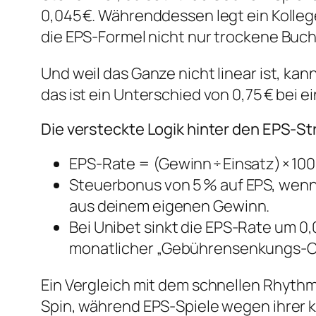
0,045 €. Währenddessen legt ein Kollege
die EPS‑Formel nicht nur trockene Buchh
Und weil das Ganze nicht linear ist, k
das ist ein Unterschied von 0,75 € bei 
Die versteckte Logik hinter den EPS‑St
EPS‑Rate = (Gewinn ÷ Einsatz) × 100
Steuerbonus von 5 % auf EPS, wenn d
aus deinem eigenen Gewinn.
Bei Unibet sinkt die EPS‑Rate um 0,
monatlicher „Gebührensenkungs‑
Ein Vergleich mit dem schnellen Rhythmu
Spin, während EPS‑Spiele wegen ihrer 