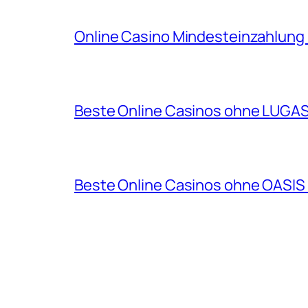
Online Casino Mindesteinzahlung 2
Beste Online Casinos ohne LUGAS 
Beste Online Casinos ohne OASIS 