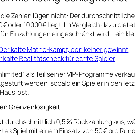
die Zahlen lügen nicht: Der durchschnittliche 
10 € oder 10 000 € liegt. Im Vergleich dazu bie
ür Einzahlungen eingeschränkt wird – ein klei
Der kalte Mathe‑Kampf, den keiner gewinnt
 kalte Realitätscheck für echte Spieler
imited“ als Teil seiner VIP‑Programme verkauft
kgestuft werden, sobald ein Spieler in den let
Haus löst.
hen Grenzenlosigkeit
kt durchschnittlich 0,5 % Rückzahlung aus, wä
es Spiel mit einem Einsatz von 50 € pro Runde