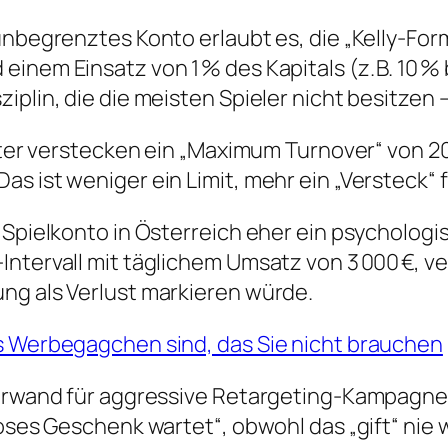
unbegrenztes Konto erlaubt es, die „Kelly‑Form
inem Einsatz von 1 % des Kapitals (z. B. 10 % 
iplin, die die meisten Spieler nicht besitzen 
ieter verstecken ein „Maximum Turnover“ von 2
s ist weniger ein Limit, mehr ein „Versteck“ 
 Spielkonto in Österreich eher ein psychologis
Intervall mit täglichem Umsatz von 3 000 €, v
ng als Verlust markieren würde.
es Werbegagchen sind, das Sie nicht brauchen
 Vorwand für aggressive Retargeting‑Kampagne
oses Geschenk wartet“, obwohl das „gift“ nie w