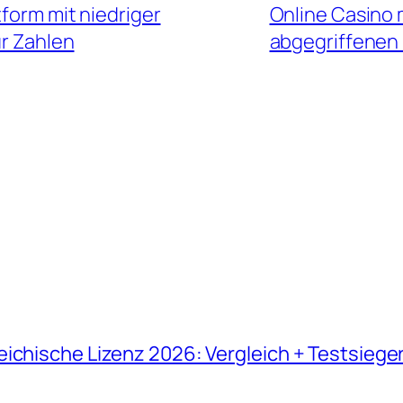
tform mit niedriger
Online Casino m
r Zahlen
abgegriffenen 
ichische Lizenz 2026: Vergleich + Testsiege