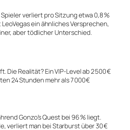
Spieler verliert pro Sitzung etwa 0,8 %
tet LeoVegas ein ähnliches Versprechen,
ner, aber tödlicher Unterschied.
. Die Realität? Ein VIP‑Level ab 2 500 €
zten 24 Stunden mehr als 7 000 €
hrend Gonzo’s Quest bei 96 % liegt.
, verliert man bei Starburst über 30 €