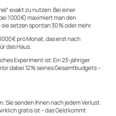
el“ exakt zu nutzen. Bei einer
bei 1 000 €) maximiert man den
– sie setzen spontan 30 % oder mehr.
0 000 € pro Monat, das erst nach
für das Haus.
ches Experiment ist. Ein 23‑jähriger
erlor dabei 12 % seines Gesamtbudgets –
n. Sie senden Ihnen nach jedem Verlust
irklich gratis ist – das Geld kommt