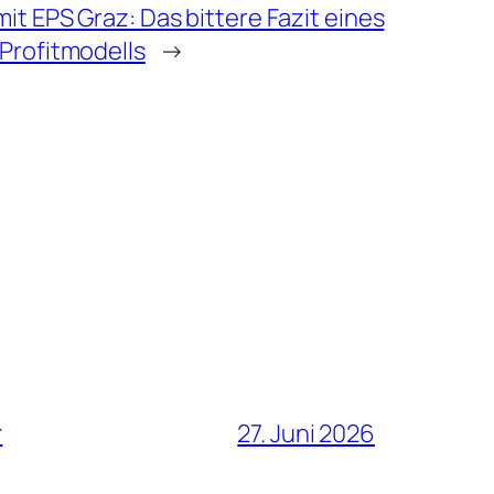
it EPS Graz: Das bittere Fazit eines
Profitmodells
→
r
27. Juni 2026