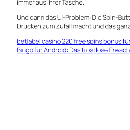
immer aus Ihrer Tasche.
Und dann das UI‑Problem: Die Spin‑Butt
Drücken zum Zufall macht und das ganze
betlabel casino 220 free spins bonus fü
Bingo für Android: Das trostlose Erwac