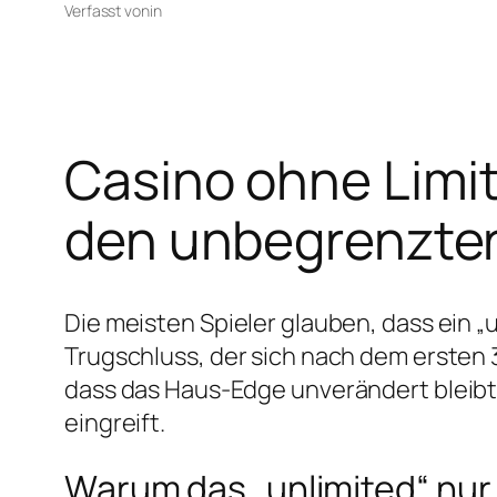
Verfasst von
in
Casino ohne Limit
den unbegrenzte
Die meisten Spieler glauben, dass ein „
Trugschluss, der sich nach dem ersten 3
dass das Haus‑Edge unverändert bleibt,
eingreift.
Warum das „unlimited“ nur