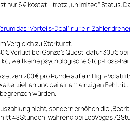
nur 6 € kostet – trotz „unlimited“ Status. Da
.
arum das “Vorteils‑Deal” nur ein Zahlendreher
m Vergleich zu Starburst.
0 € Verlust bei Gonzo’s Quest, dafür 300 € bei
siko, weil keine psychologische Stop‑Loss‑Barr
setzen 200 € pro Runde auf ein High‑Volatili
iterziehen und bei einem einzigen Fehltritt 2
h begrenzen würden.
 Auszahlung nicht, sondern erhöhen die „Bearb
itt 48 Stunden, während bei LeoVegas 72 Stun