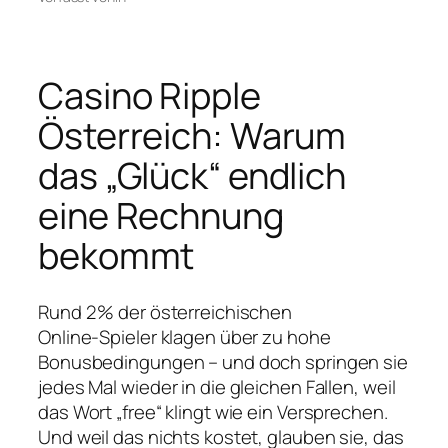
Casino Ripple
Österreich: Warum
das „Glück“ endlich
eine Rechnung
bekommt
Rund 2 % der österreichischen
Online‑Spieler klagen über zu hohe
Bonusbedingungen – und doch springen sie
jedes Mal wieder in die gleichen Fallen, weil
das Wort „free“ klingt wie ein Versprechen.
Und weil das nichts kostet, glauben sie, das