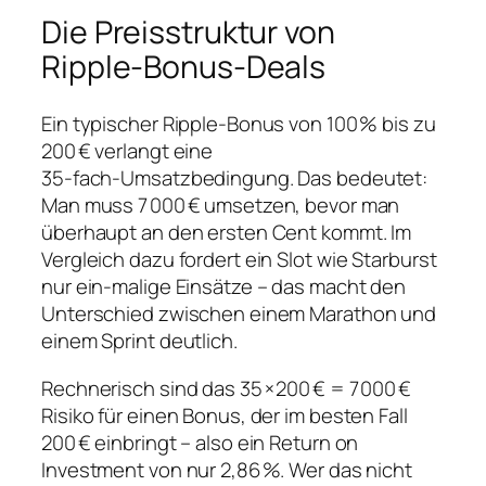
Die Preisstruktur von
Ripple‑Bonus‑Deals
Ein typischer Ripple‑Bonus von 100 % bis zu
200 € verlangt eine
35‑fach‑Umsatzbedingung. Das bedeutet:
Man muss 7 000 € umsetzen, bevor man
überhaupt an den ersten Cent kommt. Im
Vergleich dazu fordert ein Slot wie Starburst
nur ein‑malige Einsätze – das macht den
Unterschied zwischen einem Marathon und
einem Sprint deutlich.
Rechnerisch sind das 35 × 200 € = 7 000 €
Risiko für einen Bonus, der im besten Fall
200 € einbringt – also ein Return on
Investment von nur 2,86 %. Wer das nicht