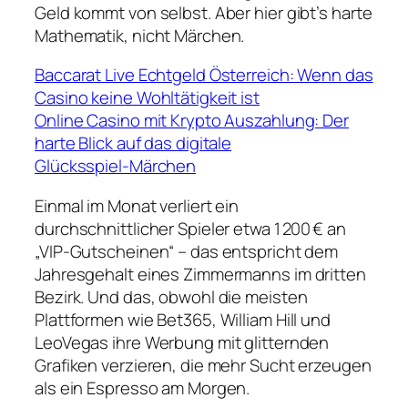
Geld kommt von selbst. Aber hier gibt’s harte
Mathematik, nicht Märchen.
Baccarat Live Echtgeld Österreich: Wenn das
Casino keine Wohltätigkeit ist
Online Casino mit Krypto Auszahlung: Der
harte Blick auf das digitale
Glücksspiel‑Märchen
Einmal im Monat verliert ein
durchschnittlicher Spieler etwa 1 200 € an
„VIP‑Gutscheinen“ – das entspricht dem
Jahresgehalt eines Zimmermanns im dritten
Bezirk. Und das, obwohl die meisten
Plattformen wie Bet365, William Hill und
LeoVegas ihre Werbung mit glitternden
Grafiken verzieren, die mehr Sucht erzeugen
als ein Espresso am Morgen.