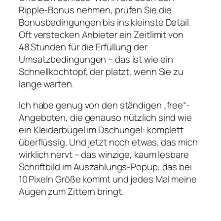
Ripple‑Bonus nehmen, prüfen Sie die
Bonusbedingungen bis ins kleinste Detail.
Oft verstecken Anbieter ein Zeitlimit von
48 Stunden für die Erfüllung der
Umsatzbedingungen – das ist wie ein
Schnellkochtopf, der platzt, wenn Sie zu
lange warten.
Ich habe genug von den ständigen „free“-
Angeboten, die genauso nützlich sind wie
ein Kleiderbügel im Dschungel: komplett
überflüssig. Und jetzt noch etwas, das mich
wirklich nervt – das winzige, kaum lesbare
Schriftbild im Auszahlungs‑Popup, das bei
10 Pixeln Größe kommt und jedes Mal meine
Augen zum Zittern bringt.