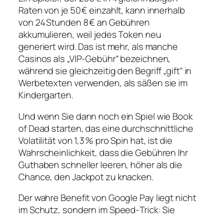
Raten von je 50 € einzahlt, kann innerhalb
von 24 Stunden 8 € an Gebühren
akkumulieren, weil jedes Token neu
generiert wird. Das ist mehr, als manche
Casinos als „VIP‑Gebühr“ bezeichnen,
während sie gleichzeitig den Begriff „gift“ in
Werbetexten verwenden, als säßen sie im
Kindergarten.
Und wenn Sie dann noch ein Spiel wie Book
of Dead starten, das eine durchschnittliche
Volatilität von 1,3 % pro Spin hat, ist die
Wahrscheinlichkeit, dass die Gebühren Ihr
Guthaben schneller leeren, höher als die
Chance, den Jackpot zu knacken.
Der wahre Benefit von Google Pay liegt nicht
im Schutz, sondern im Speed‑Trick: Sie