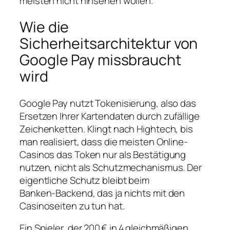
meisten nicht hinsehen wollen.
Wie die
Sicherheitsarchitektur von
Google Pay missbraucht
wird
Google Pay nutzt Tokenisierung, also das
Ersetzen Ihrer Kartendaten durch zufällige
Zeichenketten. Klingt nach Hightech, bis
man realisiert, dass die meisten Online-
Casinos das Token nur als Bestätigung
nutzen, nicht als Schutzmechanismus. Der
eigentliche Schutz bleibt beim
Banken‑Backend, das ja nichts mit den
Casinoseiten zu tun hat.
Ein Spieler, der 200 € in 4 gleichmäßigen