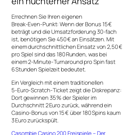
ein nüchterner Ansatz
Errechnen Sie Ihren eigenen
Break‑Even‑Punkt: Wenn der Bonus 15 €
beträgt und die Umsatzforderung 30‑fach
ist, benötigen Sie 450 € an Einsätzen. Mit
einem durchschnittlichen Einsatz von 2,50 €
pro Spiel sind das 180 Runden, was bei
einem 2‑Minute‑Turnaround pro Spin fast
6 Stunden Spielzeit bedeutet.
Ein Vergleich mit einem traditionellen
5‑Euro‑Scratch‑Ticket zeigt die Diskrepanz:
Dort gewinnen 35 % der Spieler im
Durchschnitt 2 Euro zurück, während ein
Casino‑Bonus von 15 € über 180 Spins kaum
3 Euro zurückspült.
Casombie Casino 200 Freispiele – Der