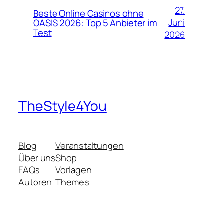
27.
Beste Online Casinos ohne
Juni
OASIS 2026: Top 5 Anbieter im
Test
2026
TheStyle4You
Blog
Veranstaltungen
Über uns
Shop
FAQs
Vorlagen
Autoren
Themes