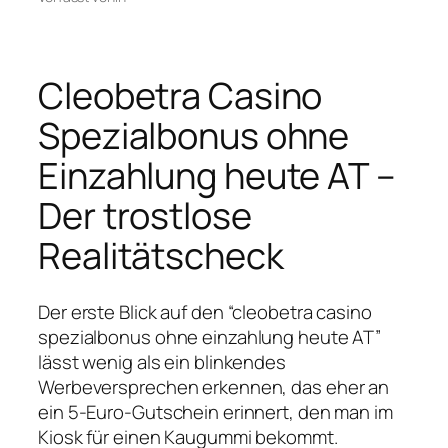
Cleobetra Casino
Spezialbonus ohne
Einzahlung heute AT –
Der trostlose
Realitätscheck
Der erste Blick auf den “cleobetra casino
spezialbonus ohne einzahlung heute AT”
lässt wenig als ein blinkendes
Werbeversprechen erkennen, das eher an
ein 5‑Euro‑Gutschein erinnert, den man im
Kiosk für einen Kaugummi bekommt.