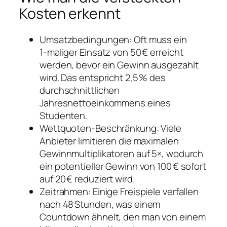
Kosten erkennt
Umsatzbedingungen: Oft muss ein
1‑maliger Einsatz von 50 € erreicht
werden, bevor ein Gewinn ausgezahlt
wird. Das entspricht 2,5 % des
durchschnittlichen
Jahresnettoeinkommens eines
Studenten.
Wettquoten‑Beschränkung: Viele
Anbieter limitieren die maximalen
Gewinnmultiplikatoren auf 5×, wodurch
ein potentieller Gewinn von 100 € sofort
auf 20 € reduziert wird.
Zeitrahmen: Einige Freispiele verfallen
nach 48 Stunden, was einem
Countdown ähnelt, den man von einem