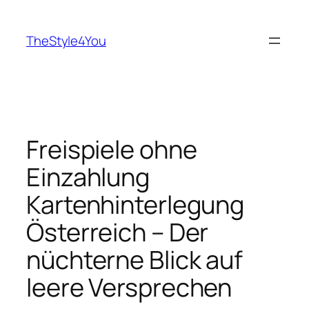
Direkt
zum
TheStyle4You
Inhalt
wechseln
Freispiele ohne
Einzahlung
Kartenhinterlegung
Österreich – Der
nüchterne Blick auf
leere Versprechen