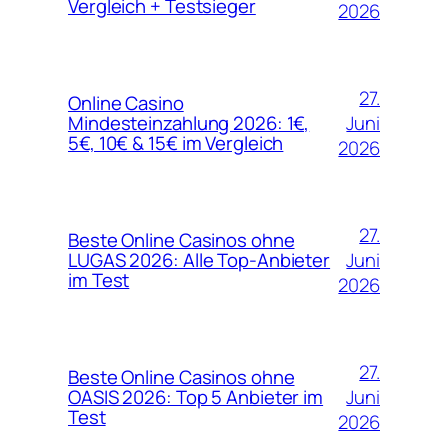
Vergleich + Testsieger
2026
27.
Online Casino
Juni
Mindesteinzahlung 2026: 1€,
5€, 10€ & 15€ im Vergleich
2026
27.
Beste Online Casinos ohne
Juni
LUGAS 2026: Alle Top-Anbieter
im Test
2026
27.
Beste Online Casinos ohne
Juni
OASIS 2026: Top 5 Anbieter im
Test
2026