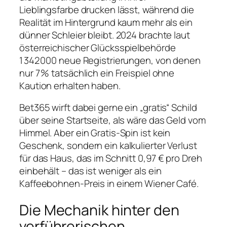
Lieblingsfarbe drucken lässt, während die
Realität im Hintergrund kaum mehr als ein
dünner Schleier bleibt. 2024 brachte laut
österreichischer Glücksspielbehörde
1 342 000 neue Registrierungen, von denen
nur 7 % tatsächlich ein Freispiel ohne
Kaution erhalten haben.
Bet365 wirft dabei gerne ein „gratis“ Schild
über seine Startseite, als wäre das Geld vom
Himmel. Aber ein Gratis‑Spin ist kein
Geschenk, sondern ein kalkulierter Verlust
für das Haus, das im Schnitt 0,97 € pro Dreh
einbehält – das ist weniger als ein
Kaffeebohnen‑Preis in einem Wiener Café.
Die Mechanik hinter den
verführerischen