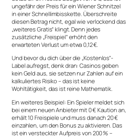
ungefähr der Preis für ein Wiener Schnitzel
in einer Schnellimbisskette. Überschreite
diesen Betrag nicht, egal wie verlockend das
„weiteres Gratis“ klingt. Denn jedes
zusätzliche „Freispiel“ erhöht den
erwarteten Verlust um etwa 0,12 €.
Und bevor du dich über die „Kostenlos“-
Label aufregst, denk dran: Casinos geben
kein Geld aus, sie setzen nur Zahlen auf ein
kalkuliertes Risiko – das ist keine
Wohltätigkeit, das ist reine Mathematik.
Ein weiteres Beispiel: Ein Spieler meldet sich
bei einem neuen Anbieter mit 0 € Kaution an,
erhält 10 Freispiele und muss danach 20 €
einzahlen, um den Bonus zu aktivieren. Das
ist ein versteckter Aufpreis von 200 % –