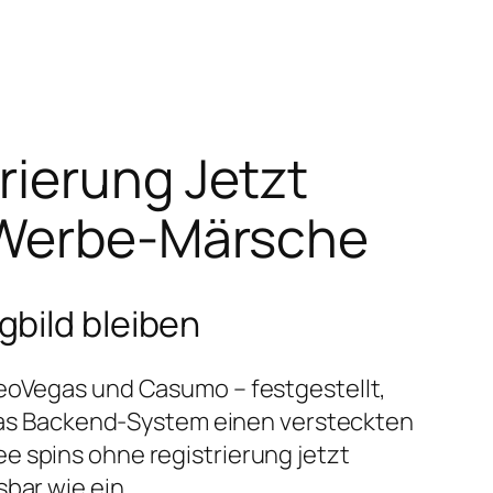
rierung Jetzt
r Werbe‑Märsche
gbild bleiben
LeoVegas und Casumo – festgestellt,
l das Backend‑System einen versteckten
e spins ohne registrierung jetzt
sbar wie ein