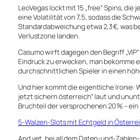
LeoVegas lockt mit 15 „free“ Spins, die
eine Volatilität von 7,5, sodass die S
Standardabweichung etwa 2,3 €, was bed
Verlustzone landen.
Casumo wirft dagegen den Begriff „VIP“
Eindruck zu erwecken, man bekomme etwa
durchschnittlichen Spieler in einen hö
Und hier kommt die eigentliche Ironie:
jetzt sichern österreich“ laut und ununt
Bruchteil der versprochenen 20 % – ein
5‑Walzen‑Slots mit Echtgeld in Österrei
And yet, bei all dem Daten‑und‑Zahlen‑K