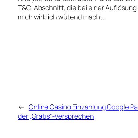
T&C‑Abschnitt, die bei einer Auflösung vo
mich wirklich wütend macht.
←
Online Casino Einzahlung Google Pay
der „Gratis“-Versprechen