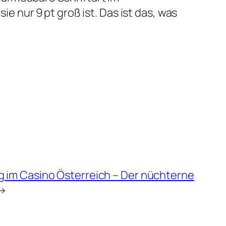
ie nur 9 pt groß ist. Das ist das, was
g im Casino Österreich – Der nüchterne
→