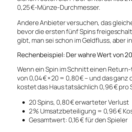
0,25 €‑Münze‑Durchmesser.
Andere Anbieter versuchen, das gleiche
bevor die ersten fünf Spins freigeschal
gibt, man sei schon im Geldfluss, aber i
Rechenbeispiel: Der wahre Wert von 20
Wenn ein Spin im Schnitt einen Return‑t
von 0,04 € × 20 = 0,80 € – und das gan
kostet das Haus tatsächlich 0,96 € pro 
20 Spins, 0,80 € erwarteter Verlust
2 % Umsatzbeteiligung = 0,96 € Kos
Gesamtwert: 0,16 € für den Spieler