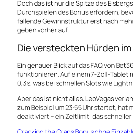
Doch das ist nur die Spitze des Eisber
Durchspielen des Bonus erfordern, bevor
fallende Gewinnstruktur erst nach meh
geben vorher auf.
Die versteckten Hürden im 
Ein genauer Blick auf das FAQ von Bet36
funktionieren. Auf einem 7‑Zoll‑Tablet 
0,3 s, was bei schnellen Slots wie Ligh
Aber das ist nicht alles. LeoVegas verl
zum Beispiel um 23:55 Uhr startet, hat
deaktiviert – ein Zeitlimit, das schnelle
Cracking the Craps Bonus ohne Einzahlu