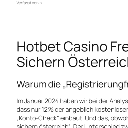
Verfasst von
in
Hotbet Casino Fre
Sichern Österrei
Warum die „Registrierungf
Im Januar 2024 haben wir bei der Analy
dass nur 12 % der angeblich kostenlose
„Konto‑Check“ einbaut. Und das, obwohl
sichern österreich“. Der Unterschied z