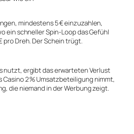
wingen, mindestens 5 € einzuzahlen,
 wo ein schneller Spin‑Loop das Gefühl
€ pro Dreh. Der Schein trügt.
s nutzt, ergibt das erwarteten Verlust
as Casino 2 % Umsatzbeteiligung nimmt,
ung, die niemand in der Werbung zeigt.