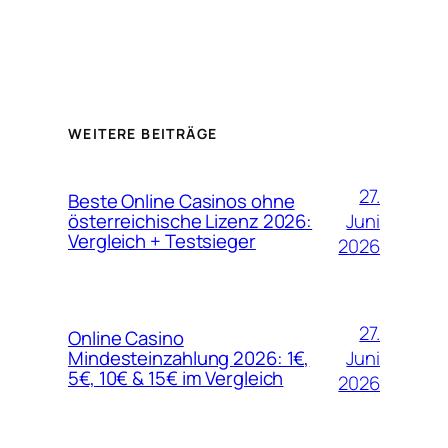
WEITERE BEITRÄGE
27.
Beste Online Casinos ohne
Juni
österreichische Lizenz 2026:
Vergleich + Testsieger
2026
27.
Online Casino
Juni
Mindesteinzahlung 2026: 1€,
5€, 10€ & 15€ im Vergleich
2026