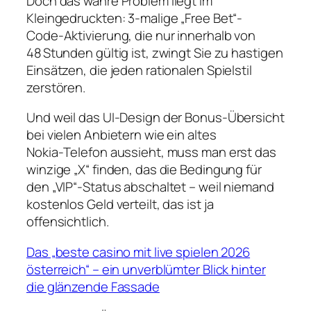
Doch das wahre Problem liegt im
Kleingedruckten: 3‑malige „Free Bet“-
Code‑Aktivierung, die nur innerhalb von
48 Stunden gültig ist, zwingt Sie zu hastigen
Einsätzen, die jeden rationalen Spielstil
zerstören.
Und weil das UI‑Design der Bonus‑Übersicht
bei vielen Anbietern wie ein altes
Nokia‑Telefon aussieht, muss man erst das
winzige „X“ finden, das die Bedingung für
den „VIP“-Status abschaltet – weil niemand
kostenlos Geld verteilt, das ist ja
offensichtlich.
Das „beste casino mit live spielen 2026
österreich“ – ein unverblümter Blick hinter
die glänzende Fassade