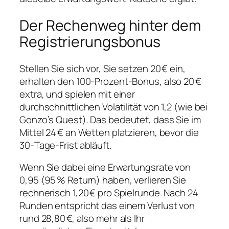
Der Rechenweg hinter dem
Registrierungsbonus
Stellen Sie sich vor, Sie setzen 20 € ein,
erhalten den 100‑Prozent‑Bonus, also 20 €
extra, und spielen mit einer
durchschnittlichen Volatilität von 1,2 (wie bei
Gonzo’s Quest). Das bedeutet, dass Sie im
Mittel 24 € an Wetten platzieren, bevor die
30‑Tage‑Frist abläuft.
Wenn Sie dabei eine Erwartungsrate von
0,95 (95 % Return) haben, verlieren Sie
rechnerisch 1,20 € pro Spielrunde. Nach 24
Runden entspricht das einem Verlust von
rund 28,80 €, also mehr als Ihr