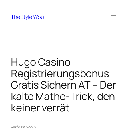
Direkt
zum
TheStyle4You
Inhalt
wechseln
Hugo Casino
Registrierungsbonus
Gratis Sichern AT – Der
kalte Mathe‑Trick, den
keiner verrät
Verfasst von
in