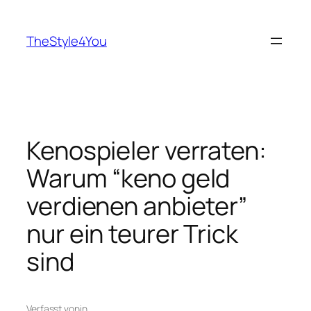
Direkt
zum
TheStyle4You
Inhalt
wechseln
Kenospieler verraten:
Warum “keno geld
verdienen anbieter”
nur ein teurer Trick
sind
Verfasst von
in