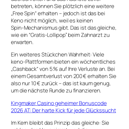
betreten, können Sie plötzlich eine weitere
„Free Spin“ erhalten – jedoch ist das bei
Keno nicht möglich, weil es keinen
Spin‑Mechanismus gibt. Das ist das gleiche,
wie ein “Gratis‑Lollipop” beim Zahnarzt zu
erwarten.
Ein weiteres Stückchen Wahrheit: Viele
keno‑Plattformen bieten ein wöchentliches
„Cashback“ von 5 % auf Ihre Verluste an. Bei
einem Gesamtverlust von 200 € erhalten Sie
also nur 10 € zurück – das ist kaum genug,
um die nächste Runde zu finanzieren.
Kingmaker Casino geheimer Bonuscode
2026 AT: Der harte Kick für jede Glückssucht
Im Kern bleibt das Prinzip das gleiche: Sie