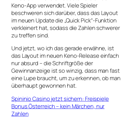
Keno‑App verwendet. Viele Spieler
beschweren sich darüber, dass das Layout
im neuen Update die „Quick Pick“-Funktion
verkleinert hat, sodass die Zahlen schwerer
zu treffen sind.
Und jetzt, wo ich das gerade erwähne, ist
das Layout im neuen Keno‑Release einfach
nur absurd – die Schriftgröße der
Gewinnanzeige ist so winzig, dass man fast
eine Lupe braucht, um zu erkennen, ob man
überhaupt gewonnen hat.
Spininio Casino jetzt sichern: Freispiele
Bonus Österreich – kein Märchen, nur
Zahlen