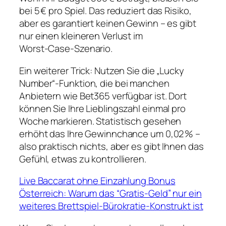
bei 5 € pro Spiel. Das reduziert das Risiko,
aber es garantiert keinen Gewinn – es gibt
nur einen kleineren Verlust im
Worst‑Case‑Szenario.
Ein weiterer Trick: Nutzen Sie die „Lucky
Number“-Funktion, die bei manchen
Anbietern wie Bet365 verfügbar ist. Dort
können Sie Ihre Lieblingszahl einmal pro
Woche markieren. Statistisch gesehen
erhöht das Ihre Gewinnchance um 0,02 % –
also praktisch nichts, aber es gibt Ihnen das
Gefühl, etwas zu kontrollieren.
Live Baccarat ohne Einzahlung Bonus
Österreich: Warum das “Gratis‑Geld” nur ein
weiteres Brettspiel‑Bürokratie‑Konstrukt ist