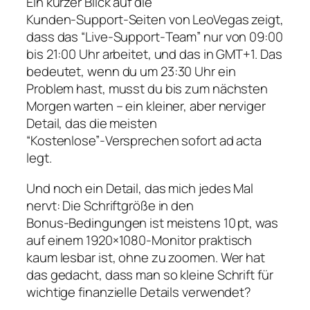
Ein kurzer Blick auf die
Kunden‑Support‑Seiten von LeoVegas zeigt,
dass das “Live‑Support‑Team” nur von 09:00
bis 21:00 Uhr arbeitet, und das in GMT+1. Das
bedeutet, wenn du um 23:30 Uhr ein
Problem hast, musst du bis zum nächsten
Morgen warten – ein kleiner, aber nerviger
Detail, das die meisten
“Kostenlose”‑Versprechen sofort ad acta
legt.
Und noch ein Detail, das mich jedes Mal
nervt: Die Schriftgröße in den
Bonus‑Bedingungen ist meistens 10 pt, was
auf einem 1920×1080‑Monitor praktisch
kaum lesbar ist, ohne zu zoomen. Wer hat
das gedacht, dass man so kleine Schrift für
wichtige finanzielle Details verwendet?