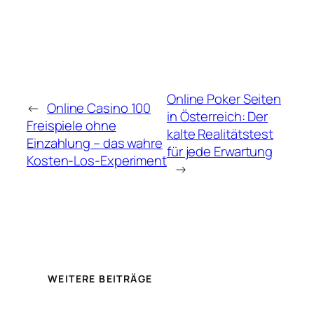
Online Poker Seiten
←
Online Casino 100
in Österreich: Der
Freispiele ohne
kalte Realitätstest
Einzahlung – das wahre
für jede Erwartung
Kosten‑Los‑Experiment
→
WEITERE BEITRÄGE