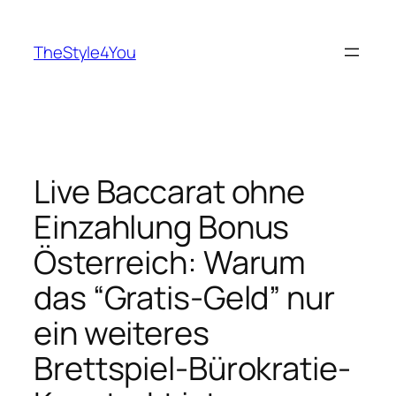
Direkt
zum
TheStyle4You
Inhalt
wechseln
Live Baccarat ohne
Einzahlung Bonus
Österreich: Warum
das “Gratis‑Geld” nur
ein weiteres
Brettspiel‑Bürokratie‑