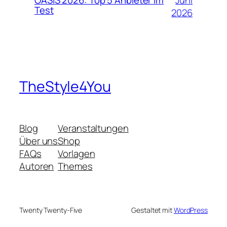
OASIS 2026: Top 5 Anbieter im
Test
2026
TheStyle4You
Blog
Veranstaltungen
Über uns
Shop
FAQs
Vorlagen
Autoren
Themes
Twenty Twenty-Five
Gestaltet mit
WordPress