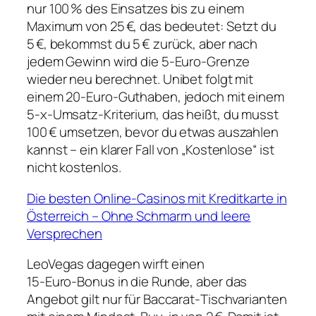
nur 100 % des Einsatzes bis zu einem
Maximum von 25 €, das bedeutet: Setzt du
5 €, bekommst du 5 € zurück, aber nach
jedem Gewinn wird die 5‑Euro‑Grenze
wieder neu berechnet. Unibet folgt mit
einem 20‑Euro‑Guthaben, jedoch mit einem
5‑x‑Umsatz‑Kriterium, das heißt, du musst
100 € umsetzen, bevor du etwas auszahlen
kannst – ein klarer Fall von „Kostenlose“ ist
nicht kostenlos.
Die besten Online‑Casinos mit Kreditkarte in
Österreich – Ohne Schmarrn und leere
Versprechen
LeoVegas dagegen wirft einen
15‑Euro‑Bonus in die Runde, aber das
Angebot gilt nur für Baccarat‑Tischvarianten