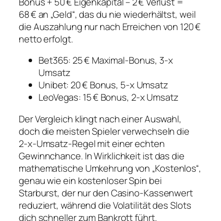
Bonus + 50 € Eigenkapital – 2 € Verlust =
68 € an „Geld“, das du nie wiederhältst, weil
die Auszahlung nur nach Erreichen von 120 €
netto erfolgt.
Bet365: 25 € Maximal‑Bonus, 3‑x
Umsatz
Unibet: 20 € Bonus, 5‑x Umsatz
LeoVegas: 15 € Bonus, 2‑x Umsatz
Der Vergleich klingt nach einer Auswahl,
doch die meisten Spieler verwechseln die
2‑x‑Umsatz‑Regel mit einer echten
Gewinnchance. In Wirklichkeit ist das die
mathematische Umkehrung von „Kostenlos“,
genau wie ein kostenloser Spin bei
Starburst, der nur den Casino‑Kassenwert
reduziert, während die Volatilität des Slots
dich schneller zum Bankrott führt.