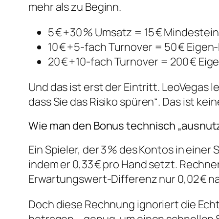
mehr als zu Beginn.
5 € + 30 % Umsatz = 15 € Mindestei
10 € + 5‑fach Turnover = 50 € Eigen
20 € + 10‑fach Turnover = 200 € Eig
Und das ist erst der Eintritt. LeoVegas 
dass Sie das Risiko spüren“. Das ist kei
Wie man den Bonus technisch „ausnut
Ein Spieler, der 3 % des Kontos in einer
indem er 0,33 € pro Hand setzt. Rechnerisc
Erwartungswert‑Differenz nur 0,02 € n
Doch diese Rechnung ignoriert die Echt
betragen – genug, um einen schnellen 