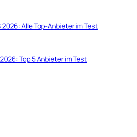
2026: Alle Top-Anbieter im Test
2026: Top 5 Anbieter im Test