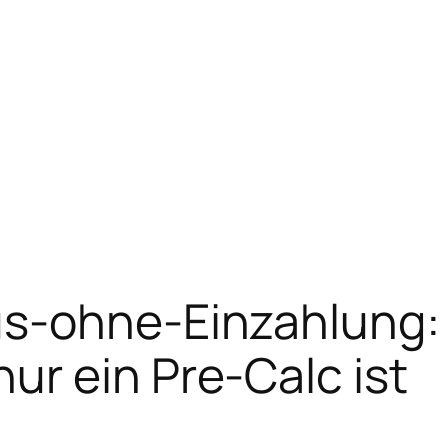
us‑ohne‑Einzahlung
r ein Pre‑Calc ist