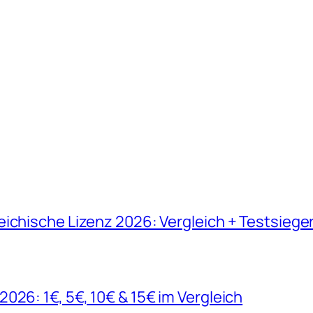
ichische Lizenz 2026: Vergleich + Testsiege
026: 1€, 5€, 10€ & 15€ im Vergleich