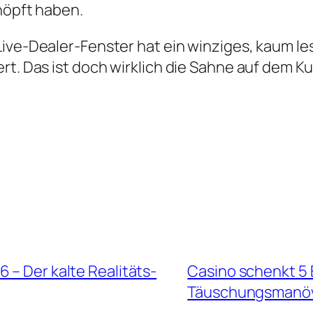
chöpft haben.
Live‑Dealer‑Fenster hat ein winziges, kaum l
rt. Das ist doch wirklich die Sahne auf dem K
 – Der kalte Realitäts-
Casino schenkt 5 E
Täuschungsmanöv