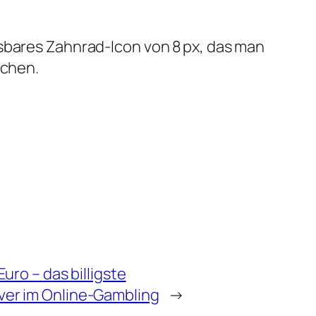
esbares Zahnrad‑Icon von 8 px, das man
uchen.
uro – das billigste
er im Online‑Gambling
→