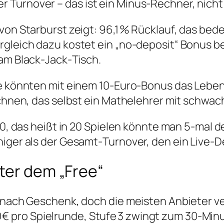
 Turnover – das ist ein Minus‑Rechner, nicht
von Starburst zeigt: 96,1 % Rücklauf, das bed
gleich dazu kostet ein „no‑deposit“ Bonus bei
 am Black‑Jack‑Tisch.
e könnten mit einem 10‑Euro‑Bonus das Leben ä
echnen, das selbst ein Mathelehrer mit schwac
2,0, das heißt in 20 Spielen könnte man 5‑mal
niger als der Gesamt‑Turnover, den ein Live‑D
ter dem „Free“
t nach Geschenk, doch die meisten Anbieter v
 0,20 € pro Spielrunde, Stufe 3 zwingt zum 30‑