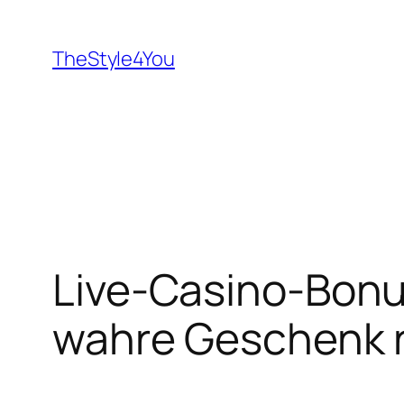
Direkt
zum
TheStyle4You
Inhalt
wechseln
Live‑Casino‑Bon
wahre Geschenk nu