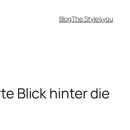
Blog
The Style4you
te Blick hinter die