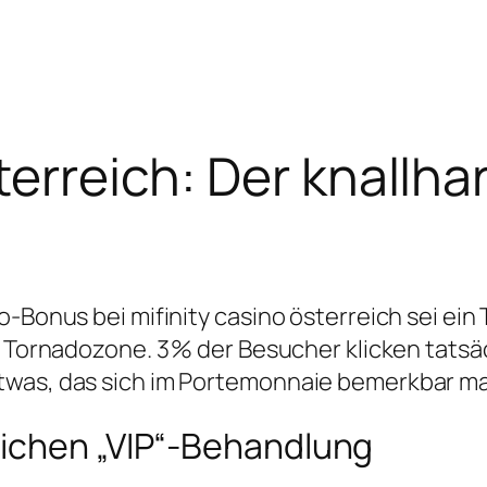
terreich: Der knallhar
o‑Bonus bei mifinity casino österreich sei ein
r Tornadozone. 3 % der Besucher klicken tatsä
twas, das sich im Portemonnaie bemerkbar m
lichen „VIP“-Behandlung