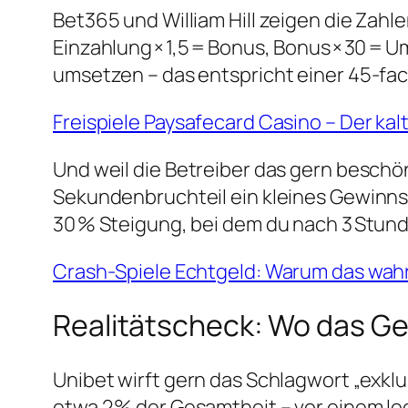
Bet365 und William Hill zeigen die Zahle
Einzahlung × 1,5 = Bonus, Bonus × 30 = 
umsetzen – das entspricht einer 45‑fac
Freispiele Paysafecard Casino – Der ka
Und weil die Betreiber das gern beschön
Sekundenbruchteil ein kleines Gewinnsi
30 % Steigung, bei dem du nach 3 Stu
Crash-Spiele Echtgeld: Warum das wahre 
Realitätscheck: Wo das Ge
Unibet wirft gern das Schlagwort „exklu
etwa 2 % der Gesamtheit – vor einem lee