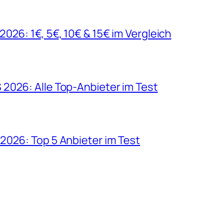
026: 1€, 5€, 10€ & 15€ im Vergleich
2026: Alle Top-Anbieter im Test
2026: Top 5 Anbieter im Test