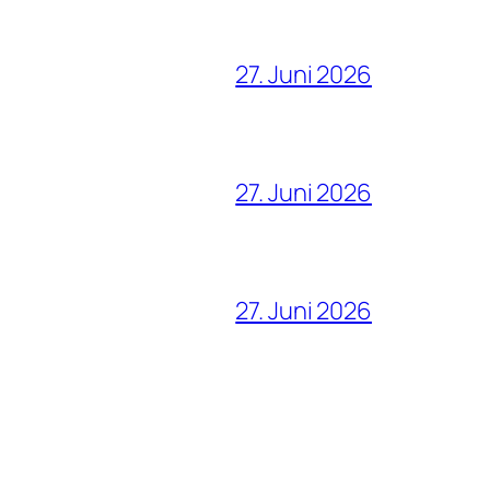
27. Juni 2026
27. Juni 2026
27. Juni 2026