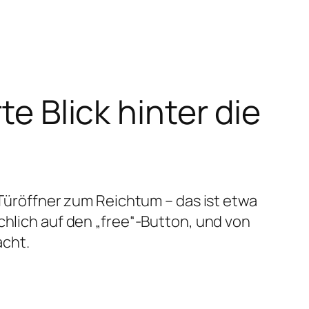
te Blick hinter die
 Türöffner zum Reichtum – das ist etwa
chlich auf den „free“‑Button, und von
acht.