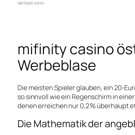
Verfasst von
in
mifinity casino ös
Werbeblase
Die meisten Spieler glauben, ein 20-Eur
so sinnvoll wie ein Regenschirm in eine
denen erreichen nur 0,2 % überhaupt e
Die Mathematik der angeb