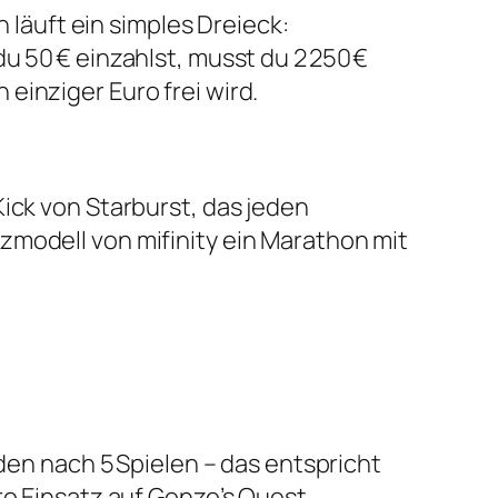
n läuft ein simples Dreieck:
u 50 € einzahlst, musst du 2 250 €
einziger Euro frei wird.
ick von Starburst, das jeden
zmodell von mifinity ein Marathon mit
nden nach 5 Spielen – das entspricht
ro Einsatz auf Gonzo’s Quest,