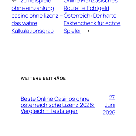
←
20 freispiele
Online Französisches
ohne einzahlung
Roulette Echtgeld
casino ohne lizenz –
Österreich: Der harte
das wahre
Faktencheck für echte
Kalkulationsgrab
Spieler
→
WEITERE BEITRÄGE
27.
Beste Online Casinos ohne
Juni
österreichische Lizenz 2026:
Vergleich + Testsieger
2026