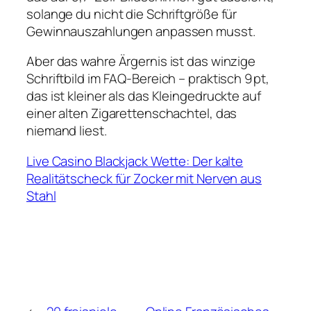
solange du nicht die Schriftgröße für
Gewinnauszahlungen anpassen musst.
Aber das wahre Ärgernis ist das winzige
Schriftbild im FAQ‑Bereich – praktisch 9 pt,
das ist kleiner als das Kleingedruckte auf
einer alten Zigarettenschachtel, das
niemand liest.
Live Casino Blackjack Wette: Der kalte
Realitätscheck für Zocker mit Nerven aus
Stahl