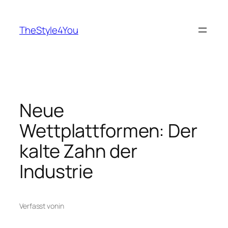
Direkt
zum
TheStyle4You
Inhalt
wechseln
Neue
Wettplattformen: Der
kalte Zahn der
Industrie
Verfasst von
in