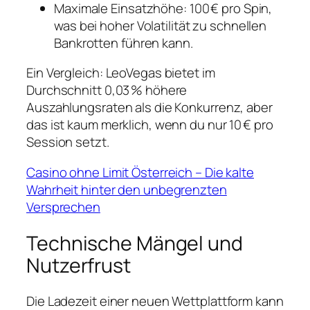
Maximale Einsatzhöhe: 100 € pro Spin,
was bei hoher Volatilität zu schnellen
Bankrotten führen kann.
Ein Vergleich: LeoVegas bietet im
Durchschnitt 0,03 % höhere
Auszahlungsraten als die Konkurrenz, aber
das ist kaum merklich, wenn du nur 10 € pro
Session setzt.
Casino ohne Limit Österreich – Die kalte
Wahrheit hinter den unbegrenzten
Versprechen
Technische Mängel und
Nutzerfrust
Die Ladezeit einer neuen Wettplattform kann