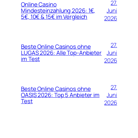
27.
Online Casino
Juni
Mindesteinzahlung 2026: 1€,
5€, 10€ & 15€ im Vergleich
2026
27.
Beste Online Casinos ohne
Juni
LUGAS 2026: Alle Top-Anbieter
im Test
2026
27.
Beste Online Casinos ohne
Juni
OASIS 2026: Top 5 Anbieter im
Test
2026