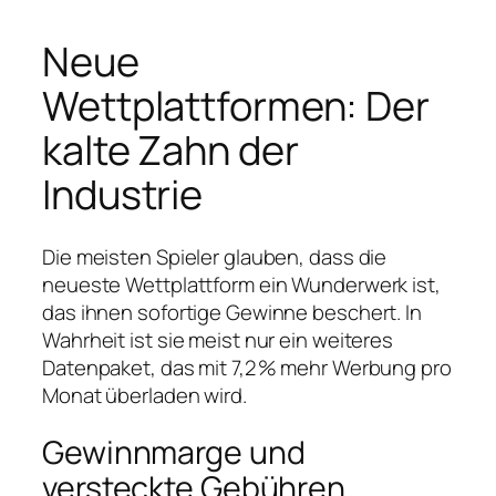
Neue
Wettplattformen: Der
kalte Zahn der
Industrie
Die meisten Spieler glauben, dass die
neueste Wettplattform ein Wunderwerk ist,
das ihnen sofortige Gewinne beschert. In
Wahrheit ist sie meist nur ein weiteres
Datenpaket, das mit 7,2 % mehr Werbung pro
Monat überladen wird.
Gewinnmarge und
versteckte Gebühren