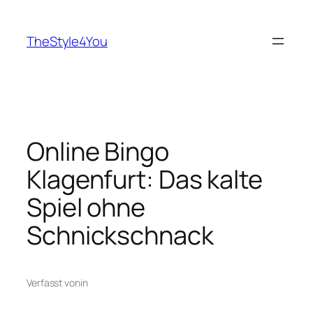
Direkt
zum
TheStyle4You
Inhalt
wechseln
Online Bingo
Klagenfurt: Das kalte
Spiel ohne
Schnickschnack
Verfasst von
in