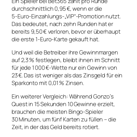
Ein Spieler bei Bet365 zahlt pro Runde
durchschnittlich 0,95 €, wenn er die
5‑Euro‑Einzahlungs‑„VIP“-Promotion nutzt.
Das bedeutet, nach zehn Runden hat er
bereits 9,50 € verloren, bevor er überhaupt
die erste 1‑Euro‑Karte gekauft hat.
Und weil die Betreiber ihre Gewinnmargen
auf 2,3 % festlegen, bleibt ihnen im Schnitt
für jede 1 000 €‑Wette nur ein Gewinn von
23 €. Das ist weniger als das Zinsgeld für ein
Sparkonto mit 0,01 % Zinsen.
Ein weiterer Vergleich: Während Gonzo’s
Quest in 15 Sekunden 10 Gewinne erzielt,
brauchen die meisten Bingo‑Spieler
30 Minuten, um fünf Karten zu füllen – die
Zeit, in der das Geld bereits rotiert.