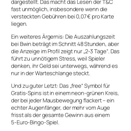
dargestellt. Das macht das Lesen der T&C
fast unmöglich, insbesondere wenn die
versteckten Gebühren bei 0,07 € pro Karte
liegen.
Ein weiteres Ärgernis: Die Auszahlungszeit
bei Bwin beträgt im Schnitt 48 Stunden, aber
die Anzeige im Profil zeigt nur „2‑3 Tage“. Das
führt zu unnötigem Stress, weil Spieler
denken, ihr Geld sei unterwegs, während es
nur in der Warteschlange steckt.
Und zu guter Letzt: Das „free“ Symbol für
Gratis‑Spins ist in einem neon‑grünen Kreis,
der bei jeder Mausbewegung flackert – ein
echter Augenfänger, der mehr vom Auge
frisst als der gesamte Gewinn aus einem
5‑Euro‑Bingo‑Spiel.