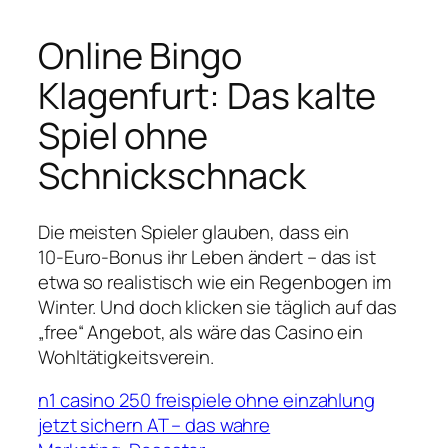
Online Bingo
Klagenfurt: Das kalte
Spiel ohne
Schnickschnack
Die meisten Spieler glauben, dass ein
10‑Euro‑Bonus ihr Leben ändert – das ist
etwa so realistisch wie ein Regenbogen im
Winter. Und doch klicken sie täglich auf das
„free“ Angebot, als wäre das Casino ein
Wohltätigkeitsverein.
n1 casino 250 freispiele ohne einzahlung
jetzt sichern AT – das wahre