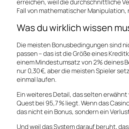
erreichen, weil die durchschnittliche Ver
Fall von mathematischer Manipulation, n
Was du wirklich wissen mus
Die meisten Bonusbedingungen sind nich
passen – das ist die Größe eines Kredit
einem Mindestumsatz von 2 % deines Bon
nur 0,30 €, aber die meisten Spieler se
einmal laufen.
Ein weiteres Detail, das selten erwähnt
Quest bei 95,7 % liegt. Wenn das Casino 
das nicht ein Bonus, sondern ein Verlus
Und weil das System darauf beruht, dass 