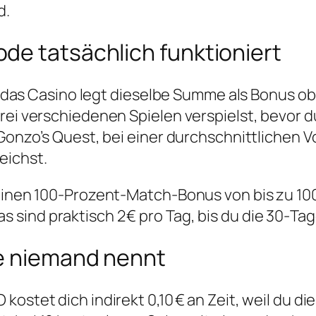
d.
de tatsächlich funktioniert
in, das Casino legt dieselbe Summe als Bonus 
rei verschiedenen Spielen verspielst, bevor 
Gonzo’s Quest, bei einer durchschnittlichen Vol
eichst.
einen 100‑Prozent‑Match‑Bonus von bis zu 100
ind praktisch 2 € pro Tag, bis du die 30‑Tag
ie niemand nennt
 kostet dich indirekt 0,10 € an Zeit, weil du