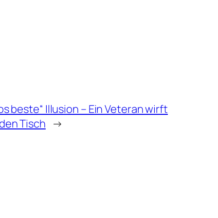
os beste“ Illusion – Ein Veteran wirft
 den Tisch
→