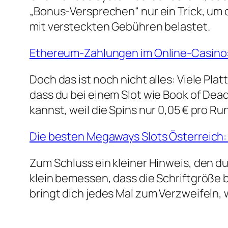
„Bonus‑Versprechen“ nur ein Trick, um d
mit versteckten Gebühren belastet.
Ethereum‑Zahlungen im Online‑Casino:
Doch das ist noch nicht alles: Viele Pl
dass du bei einem Slot wie Book of Dea
kannst, weil die Spins nur 0,05 € pro R
Die besten Megaways Slots Österreich:
Zum Schluss ein kleiner Hinweis, den du
klein bemessen, dass die Schriftgröße be
bringt dich jedes Mal zum Verzweifeln, 