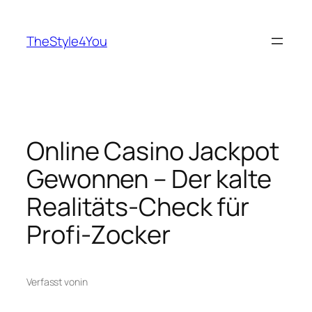
Direkt
zum
TheStyle4You
Inhalt
wechseln
Online Casino Jackpot
Gewonnen – Der kalte
Realitäts-Check für
Profi‑Zocker
Verfasst von
in