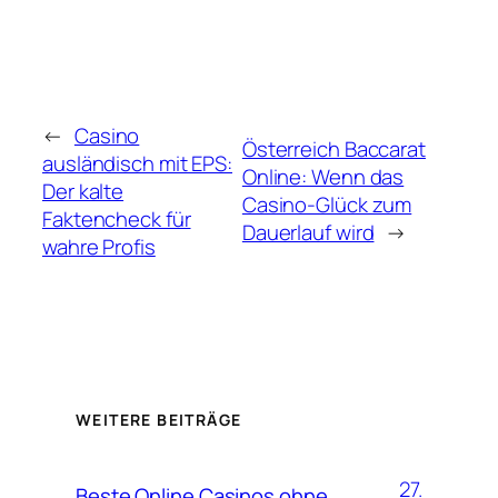
←
Casino
Österreich Baccarat
ausländisch mit EPS:
Online: Wenn das
Der kalte
Casino-Glück zum
Faktencheck für
Dauerlauf wird
→
wahre Profis
WEITERE BEITRÄGE
27.
Beste Online Casinos ohne