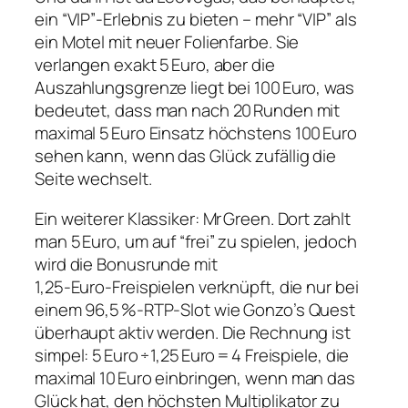
ein “VIP”‑Erlebnis zu bieten – mehr “VIP” als
ein Motel mit neuer Folienfarbe. Sie
verlangen exakt 5 Euro, aber die
Auszahlungsgrenze liegt bei 100 Euro, was
bedeutet, dass man nach 20 Runden mit
maximal 5 Euro Einsatz höchstens 100 Euro
sehen kann, wenn das Glück zufällig die
Seite wechselt.
Ein weiterer Klassiker: Mr Green. Dort zahlt
man 5 Euro, um auf “frei” zu spielen, jedoch
wird die Bonusrunde mit
1,25‑Euro‑Freispielen verknüpft, die nur bei
einem 96,5 %‑RTP‑Slot wie Gonzo’s Quest
überhaupt aktiv werden. Die Rechnung ist
simpel: 5 Euro ÷ 1,25 Euro = 4 Freispiele, die
maximal 10 Euro einbringen, wenn man das
Glück hat, den höchsten Multiplikator zu