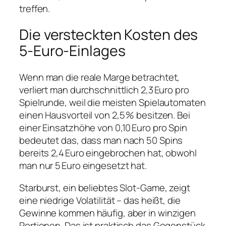
treffen.
Die versteckten Kosten des
5‑Euro‑Einlages
Wenn man die reale Marge betrachtet,
verliert man durchschnittlich 2,3 Euro pro
Spielrunde, weil die meisten Spielautomaten
einen Hausvorteil von 2,5 % besitzen. Bei
einer Einsatzhöhe von 0,10 Euro pro Spin
bedeutet das, dass man nach 50 Spins
bereits 2,4 Euro eingebrochen hat, obwohl
man nur 5 Euro eingesetzt hat.
Starburst, ein beliebtes Slot‑Game, zeigt
eine niedrige Volatilität – das heißt, die
Gewinne kommen häufig, aber in winzigen
Portionen. Das ist praktisch das Gegenstück