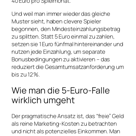
40 Euro pro Spielmonat.
Und weil man immer wieder das gleiche
Muster sieht, haben clevere Spieler
begonnen, den Mindesteinzahlungsbetrag
zu splitten. Statt 5 Euro einmal zu zahlen,
setzen sie 1 Euro fünfmal hintereinander und
nutzen jede Einzahlung, um separate
Bonusbedingungen zu aktivieren – das
reduziert die Gesamtumsatzanforderung um
bis zu 12 %.
Wie man die 5‑Euro‑Falle
wirklich umgeht
Der pragmatische Ansatz ist, das “freie” Geld
als reine Marketing‑Kosten zu betrachten
und nicht als potenzielles Einkommen. Man