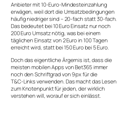
Anbieter mit 10‑Euro‑Mindesteinzahlung
erwägen, weil dort die Umsatzbedingungen
häufig niedriger sind – 20‑fach statt 30‑fach.
Das bedeutet bei 10 Euro Einsatz nur noch
200 Euro Umsatz nötig, was bei einem
täglichen Einsatz von 2 Euro in 100 Tagen
erreicht wird, statt bei 150 Euro bei 5 Euro.
Doch das eigentliche Ärgernis ist, dass die
meisten mobilen Apps von Bet365 immer
noch den Schriftgrad von 9 px für die
T&C‑Links verwenden. Das macht das Lesen
zum Knotenpunkt für jeden, der wirklich
verstehen will, worauf er sich einlässt.