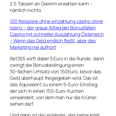
2,5 Tassen an Gewinn erwarten kann –
nämlich nichts.
100 freispiele ohne einzahlung casino ohne
lizenz – der graue Alltag der Bonusfallen
Casino mit schneller Auszahlung Österreich
– Wenn das Geld endlich fließt, aber das
Marketing nie aufhört
Bet365 wirft dabei 5 Euro in die Runde, dann
zwingt die Bonusbedingung einen
30‑fachen Umsatz von 150 Euro, bevor das
Geld überhaupt freigegeben wird. Das ist
das Äquivalent zu einem 5‑Euro‑Einstieg,
der sich in einen 150‑Euro‑Kuchen
verwandelt, von dem man nur die Krümel
sehen darf.
Und dann ist da LeoVegas, das behauptet,