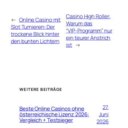
Casino High Roller:
←
Online Casino mit
Warum das
Slot Turnieren: Der
“VIP‑Programm” nur
trockene Blick hinter
ein teurer Anstrich
den bunten Lichtern
ist
→
WEITERE BEITRÄGE
27.
Beste Online Casinos ohne
Juni
österreichische Lizenz 2026:
Vergleich + Testsieger
2026