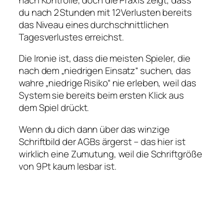
du nach 2 Stunden mit 12 Verlusten bereits
das Niveau eines durchschnittlichen
Tagesverlustes erreichst.
Die Ironie ist, dass die meisten Spieler, die
nach dem „niedrigen Einsatz“ suchen, das
wahre „niedrige Risiko“ nie erleben, weil das
System sie bereits beim ersten Klick aus
dem Spiel drückt.
Wenn du dich dann über das winzige
Schriftbild der AGBs ärgerst – das hier ist
wirklich eine Zumutung, weil die Schriftgröße
von 9 Pt kaum lesbar ist.