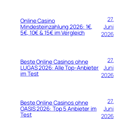
27.
Online Casino
Juni
Mindesteinzahlung 2026: 1€,
5€, 10€ & 15€ im Vergleich
2026
27.
Beste Online Casinos ohne
Juni
LUGAS 2026: Alle Top-Anbieter
im Test
2026
27.
Beste Online Casinos ohne
Juni
OASIS 2026: Top 5 Anbieter im
Test
2026