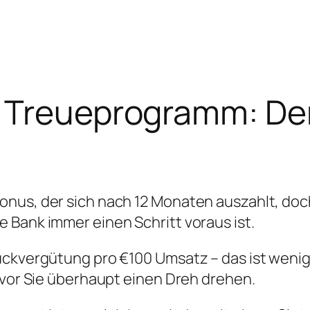
 Treueprogramm: Der 
nus, der sich nach 12 Monaten auszahlt, doch
 Bank immer einen Schritt voraus ist.
ückvergütung pro €100 Umsatz – das ist wenige
evor Sie überhaupt einen Dreh drehen.