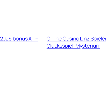
 2026 bonus AT –
Online Casino Linz Spiele
Glücksspiel‑Mysterium