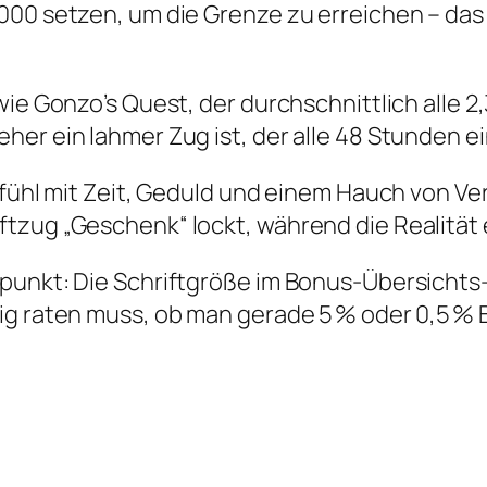
00 setzen, um die Grenze zu erreichen – das i
wie Gonzo’s Quest, der durchschnittlich alle 
her ein lahmer Zug ist, der alle 48 Stunden e
efühl mit Zeit, Geduld und einem Hauch von Ver
tzug „Geschenk“ lockt, während die Realität 
punkt: Die Schriftgröße im Bonus‑Übersichts‑T
ig raten muss, ob man gerade 5 % oder 0,5 % B