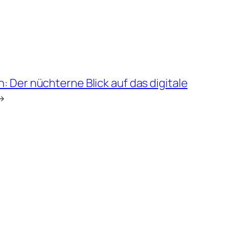
n: Der nüchterne Blick auf das digitale
→