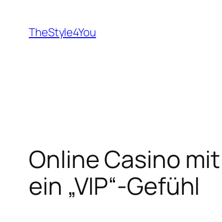
Direkt
zum
TheStyle4You
Inhalt
wechseln
Online Casino mit
ein „VIP“-Gefühl