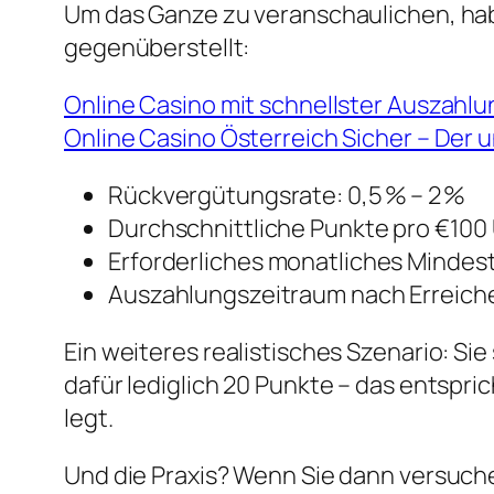
Um das Ganze zu veranschaulichen, habe
gegenüberstellt:
Online Casino mit schnellster Auszahl
Online Casino Österreich Sicher – Der u
Rückvergütungsrate: 0,5 % – 2 %
Durchschnittliche Punkte pro €100 
Erforderliches monatliches Mindest
Auszahlungszeitraum nach Erreichen
Ein weiteres realistisches Szenario: Si
dafür lediglich 20 Punkte – das entsp
legt.
Und die Praxis? Wenn Sie dann versuch