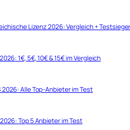
ichische Lizenz 2026: Vergleich + Testsiege
026: 1€, 5€, 10€ & 15€ im Vergleich
2026: Alle Top-Anbieter im Test
2026: Top 5 Anbieter im Test