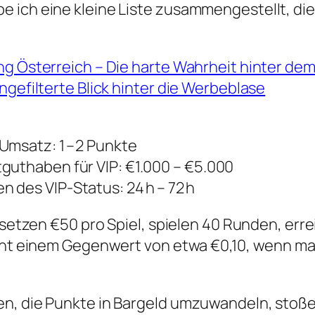
 ich eine kleine Liste zusammengestellt, di
ung Österreich – Die harte Wahrheit hinter d
ngefilterte Blick hinter die Werbeblase
Umsatz: 1 – 2 Punkte
guthaben für VIP: €1.000 – €5.000
 des VIP‑Status: 24 h – 72 h
e setzen €50 pro Spiel, spielen 40 Runden, er
richt einem Gegenwert von etwa €0,10, wenn 
en, die Punkte in Bargeld umzuwandeln, stoß