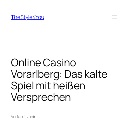
Direkt
zum
TheStyle4You
Inhalt
wechseln
Online Casino
Vorarlberg: Das kalte
Spiel mit heißen
Versprechen
Verfasst von
in