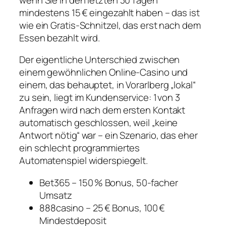
mindestens 15 € eingezahlt haben – das ist
wie ein Gratis‑Schnitzel, das erst nach dem
Essen bezahlt wird.
Der eigentliche Unterschied zwischen
einem gewöhnlichen Online‑Casino und
einem, das behauptet, in Vorarlberg „lokal“
zu sein, liegt im Kundenservice: 1 von 3
Anfragen wird nach dem ersten Kontakt
automatisch geschlossen, weil „keine
Antwort nötig“ war – ein Szenario, das eher
ein schlecht programmiertes
Automatenspiel widerspiegelt.
Bet365 – 150 % Bonus, 50‑facher
Umsatz
888casino – 25 € Bonus, 100 €
Mindestdeposit