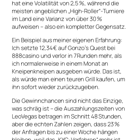
hat eine Volatilität von 2,5 %, während die
meisten angeblichen „High‑Roller“-Turniere
im Land eine Varianz von über 30 %
aufweisen – also ein kompletter Gegensatz.
Ein Beispiel aus meiner eigenen Erfahrung:
Ich setzte 12,34 € auf Gonzo’s Quest bei
888casino und verlor in 7 Runden mehr, als
ich normalerweise in einem Monat an
Kneipenkneipen ausgeben würde. Das ist,
als würde man einen teuren Grill kaufen, um
ihn sofort wieder zurückzugeben.
Die Gewinnchancen sind nicht das Einzige,
was schräg ist – die Auszahlungszeiten von
LeoVegas betragen im Schnitt 48 Stunden,
aber die echten Zahlen zeigen, dass 23 %
der Anfragen bis zu einer Woche hängen
bleiben, weil das „KYC‑Verfahren“ mehr ist