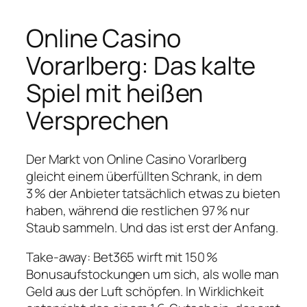
Online Casino
Vorarlberg: Das kalte
Spiel mit heißen
Versprechen
Der Markt von Online Casino Vorarlberg
gleicht einem überfüllten Schrank, in dem
3 % der Anbieter tatsächlich etwas zu bieten
haben, während die restlichen 97 % nur
Staub sammeln. Und das ist erst der Anfang.
Take‑away: Bet365 wirft mit 150 %
Bonusaufstockungen um sich, als wolle man
Geld aus der Luft schöpfen. In Wirklichkeit