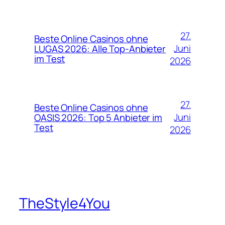
27.
Beste Online Casinos ohne
Juni
LUGAS 2026: Alle Top-Anbieter
im Test
2026
27.
Beste Online Casinos ohne
Juni
OASIS 2026: Top 5 Anbieter im
Test
2026
TheStyle4You