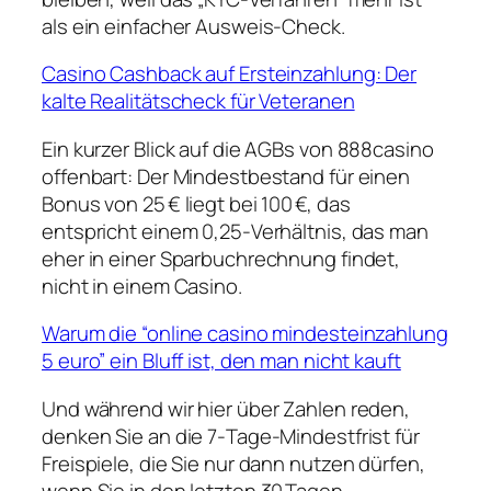
als ein einfacher Ausweis‑Check.
Casino Cashback auf Ersteinzahlung: Der
kalte Realitätscheck für Veteranen
Ein kurzer Blick auf die AGBs von 888casino
offenbart: Der Mindestbestand für einen
Bonus von 25 € liegt bei 100 €, das
entspricht einem 0,25‑Verhältnis, das man
eher in einer Sparbuchrechnung findet,
nicht in einem Casino.
Warum die “online casino mindesteinzahlung
5 euro” ein Bluff ist, den man nicht kauft
Und während wir hier über Zahlen reden,
denken Sie an die 7‑Tage‑Mindestfrist für
Freispiele, die Sie nur dann nutzen dürfen,
wenn Sie in den letzten 30 Tagen