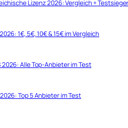
ichische Lizenz 2026: Vergleich + Testsiege
026: 1€, 5€, 10€ & 15€ im Vergleich
2026: Alle Top-Anbieter im Test
2026: Top 5 Anbieter im Test