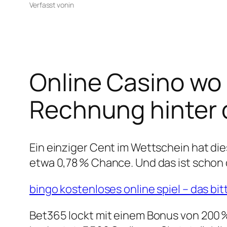
Verfasst von
in
Online Casino wo 
Rechnung hinter
Ein einziger Cent im Wettschein hat dies
etwa 0,78 % Chance. Und das ist schon 
bingo kostenloses online spiel – das bit
Bet365 lockt mit einem Bonus von 200 