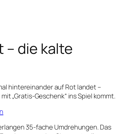
 – die kalte
mal hintereinander auf Rot landet –
 mit „Gratis‑Geschenk“ ins Spiel kommt.
en
 verlangen 35‑fache Umdrehungen. Das