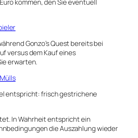
 Euro kommen, den Sie eventuell
ieler
 während Gonzo’s Quest bereits bei
auf versus dem Kauf eines
Sie erwarten.
Mülls
l entspricht: frisch gestrichene
et. In Wahrheit entspricht ein
ewinnbedingungen die Auszahlung wieder