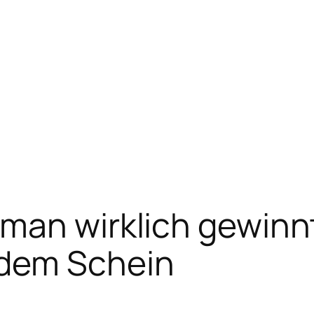
man wirklich gewinnt
 dem Schein