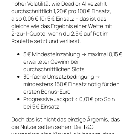
hoher Volatilität wie Dead or Alive zahlt
durchschnittlich 1,20 € pro 100 € Einsatz,
also 0,06 € für 5 € Einsatz – das ist das
gleiche wie das Ergebnis einer Wette mit
2‑zu‑1‑Quote, wenn du 2,5 € auf Rot im
Roulette setzt und verlierst.
5 € Mindesteinzahlung → maximal 0,15 €
erwarteter Gewinn bei
durchschnittlichen Slots
30‑fache Umsatzbedingung →
mindestens 150 € Einsatz nötig für den
ersten Bonus‑Euro
Progressive Jackpot < 0,01 € pro Spin
bei 5 € Einsatz
Doch das ist nicht das einzige Ärgernis, das
die Nutzer selten sehen: Die T&C