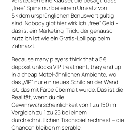
verstecken eine Klausel, die besagt, dass
„free“ Spins nur bei einem Umsatz von
5 × dem ursprünglichen Bonuswert gültig
sind. Nobody gibt hier wirklich „free“ Geld –
das ist ein Marketing‑Trick, der genauso
nützlich ist wie ein Gratis‑Lollipop beim
Zahnarzt.
Because many players think that a 5 €
deposit unlocks VIP treatment, they end up
in a cheap Motel‑ähnlichen Ambiente, wo
das „VIP“ nur ein neues Schild an der Wand
ist, das mit Farbe übermalt wurde. Das ist die
Realität, wenn du die
Gewinnwahrscheinlichkeit von 1 zu 150 im
Vergleich zu 1 zu 25 bei einem
durchschnittlichen Tischspiel rechnest – die
Chancen bleiben miserable.