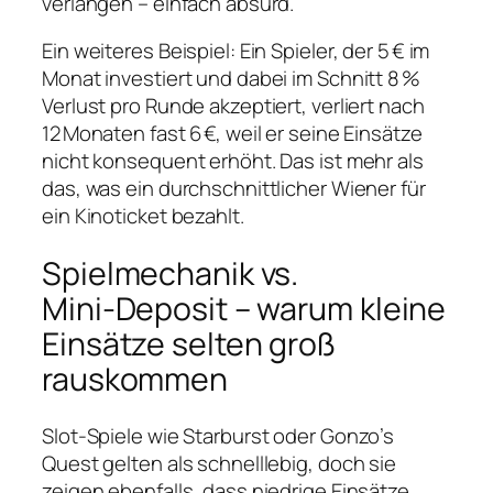
verlangen – einfach absurd.
Ein weiteres Beispiel: Ein Spieler, der 5 € im
Monat investiert und dabei im Schnitt 8 %
Verlust pro Runde akzeptiert, verliert nach
12 Monaten fast 6 €, weil er seine Einsätze
nicht konsequent erhöht. Das ist mehr als
das, was ein durchschnittlicher Wiener für
ein Kino­ticket bezahlt.
Spielmechanik vs.
Mini‑Deposit – warum kleine
Einsätze selten groß
rauskommen
Slot‑Spiele wie Starburst oder Gonzo’s
Quest gelten als schnelllebig, doch sie
zeigen ebenfalls, dass niedrige Einsätze