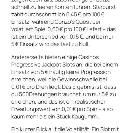
schnell zu leeren Konten führen. Starburst
zahlt durchschnittlich 0,45 € pro 100 €
Einsatz, während Gonzo’s Quest bei
volatilem Spiel 0,60 € pro 100 € liefert – das
ist ein Unterschied von 0,15 €, und bei nur
5 € Einsatz wird das fast zu Null.
Andererseits bieten einige Casinos
Progressive Jackpot Slots an, die bei einem
Einsatz von 5 € häufig keine Progression
erreichen, weil die Gewinnschwelle bei
0,01 € pro Dreh liegt. Das Ergebnis ist, dass
du 500 Drehungen brauchst, um nur 5 € zu
erreichen, und das ist ein realistischer
Erwartungswert von 0,01 € pro Spin – also
kaum mehr als ein Stück Kaugummi.
Ein kurzer Blick auf die Volatilität: Ein Slot mit