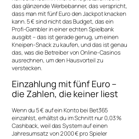
das glänzende Werbebanner, das verspricht,
dass man mit fünf Euro den Jackpot knacken
kann. 5 € sind nicht das Budget, das ein
Profi‑Gambler in einer echten Spielbank
ausgibt – das ist gerade genug, um einen
Kneipen‑Snack zu kaufen, und das ist genau
das, was die Betreiber von Online‑Casinos
ausrechnen, um den Hausvorteil zu
verstecken.
Einzahlung mit fünf Euro –
die Zahlen, die keiner liest
Wenn du 5 € auf ein Konto bei Bet365
einzahlst, erhältst du im Schnitt nur 0,03 %
Cashback, weil das System auf einen
Jahresumsatz von 2 000 € pro Spieler