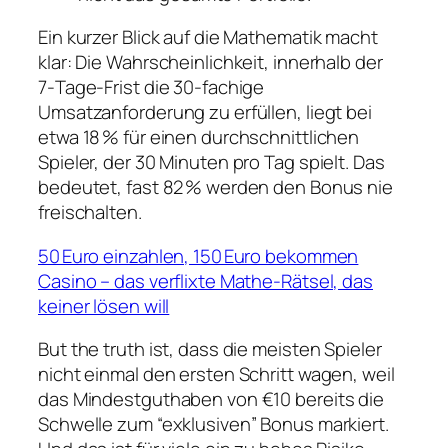
Ein kurzer Blick auf die Mathematik macht
klar: Die Wahrscheinlichkeit, innerhalb der
7‑Tage‑Frist die 30‑fachige
Umsatzanforderung zu erfüllen, liegt bei
etwa 18 % für einen durchschnittlichen
Spieler, der 30 Minuten pro Tag spielt. Das
bedeutet, fast 82 % werden den Bonus nie
freischalten.
50 Euro einzahlen, 150 Euro bekommen
Casino – das verflixte Mathe‑Rätsel, das
keiner lösen will
But the truth ist, dass die meisten Spieler
nicht einmal den ersten Schritt wagen, weil
das Mindestguthaben von €10 bereits die
Schwelle zum “exklusiven” Bonus markiert.