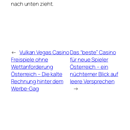
nach unten zieht.
←
Vulkan Vegas Casino
Das “beste” Casino
Freispiele ohne
für neue Spieler
Wettanforderung
Österreich – ein
Österreich – Die kalte
nüchterner Blick auf
Rechnung hinter dem
leere Versprechen
Werbe‑Gag
→