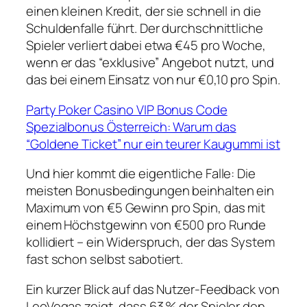
einen kleinen Kredit, der sie schnell in die
Schuldenfalle führt. Der durchschnittliche
Spieler verliert dabei etwa €45 pro Woche,
wenn er das “exklusive” Angebot nutzt, und
das bei einem Einsatz von nur €0,10 pro Spin.
Party Poker Casino VIP Bonus Code
Spezialbonus Österreich: Warum das
“Goldene Ticket” nur ein teurer Kaugummi ist
Und hier kommt die eigentliche Falle: Die
meisten Bonusbedingungen beinhalten ein
Maximum von €5 Gewinn pro Spin, das mit
einem Höchstgewinn von €500 pro Runde
kollidiert – ein Widerspruch, der das System
fast schon selbst sabotiert.
Ein kurzer Blick auf das Nutzer‑Feedback von
LeoVegas zeigt, dass 63 % der Spieler den