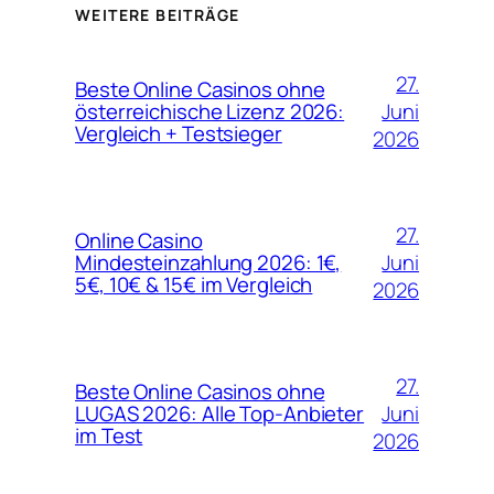
WEITERE BEITRÄGE
27.
Beste Online Casinos ohne
Juni
österreichische Lizenz 2026:
Vergleich + Testsieger
2026
27.
Online Casino
Juni
Mindesteinzahlung 2026: 1€,
5€, 10€ & 15€ im Vergleich
2026
27.
Beste Online Casinos ohne
Juni
LUGAS 2026: Alle Top-Anbieter
im Test
2026