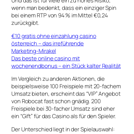
Und das ist für viele ein zu hohes Risiko,
wenn man bedenkt, dass ein einziger Spin
bei einem RTP von 94 % im Mittel €0,24
zurückgibt.
€10 gratis ohne einzahlung casino
österreich – das irreführende
Marketing‑Mirakel
Das beste online casino mit
wochenendbonus – ein Stück kalter Realität
Im Vergleich zu anderen Aktionen, die
beispielsweise 100 Freispiele mit 20‑fachem
Umsatz bieten, erscheint das “VIP” Angebot
von Robocat fast schon gnädig. 200
Freispiele bei 30‑facher Umsatz sind eher
ein “Gift” für das Casino als für den Spieler.
Der Unterschied liegt in der Spielauswahl: