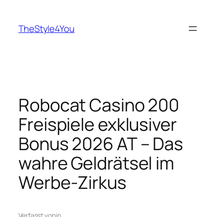
Direkt
zum
TheStyle4You
Inhalt
wechseln
Robocat Casino 200
Freispiele exklusiver
Bonus 2026 AT – Das
wahre Geldrätsel im
Werbe‑Zirkus
Verfasst von
in