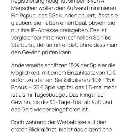
Registrierung nötig“ ist simpel: 3 von 4
Menschen wollen den Aufwand minimieren.
Ein Popup, das 5 Sekunden dauert, lässt sie
glauben, sie hätten einen Deal, obwohl sie
nur ihre IP‑Adresse preisgeben. Das ist
vergleichbar mit einem schnellen Spin bei
Starburst, der sofort endet, ohne dass man
den Gewinn prüfen kann.
Andererseits schätzen 15 % der Spieler die
Möglichkeit, mit einem Einzahlsatz von 10 €
sofort zu starten. Sie kalkulieren: 10 € + 15 €
Bonus = 25 € Spielkapital, das 1,5‑mal mehr
ist als ihr Tagesbudget. Das klingt nach
Gewinn, bis die 30‑Tage‑Frist abläuft und
das Geld wieder eingefroren ist.
Doch während der Werbeblase auf den
ersten Blick glänzt, bleibt das eigentliche