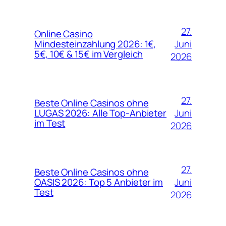
27.
Online Casino
Juni
Mindesteinzahlung 2026: 1€,
5€, 10€ & 15€ im Vergleich
2026
27.
Beste Online Casinos ohne
Juni
LUGAS 2026: Alle Top-Anbieter
im Test
2026
27.
Beste Online Casinos ohne
Juni
OASIS 2026: Top 5 Anbieter im
Test
2026