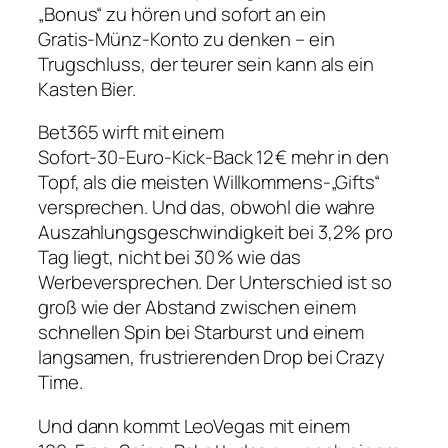
„Bonus“ zu hören und sofort an ein
Gratis‑Münz‑Konto zu denken – ein
Trugschluss, der teurer sein kann als ein
Kasten Bier.
Bet365 wirft mit einem
Sofort‑30‑Euro‑Kick‑Back 12 € mehr in den
Topf, als die meisten Willkommens‑„Gifts“
versprechen. Und das, obwohl die wahre
Auszahlungsgeschwindigkeit bei 3,2 % pro
Tag liegt, nicht bei 30 % wie das
Werbeversprechen. Der Unterschied ist so
groß wie der Abstand zwischen einem
schnellen Spin bei Starburst und einem
langsamen, frustrierenden Drop bei Crazy
Time.
Und dann kommt LeoVegas mit einem