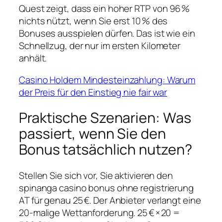
Quest zeigt, dass ein hoher RTP von 96 %
nichts nützt, wenn Sie erst 10 % des
Bonuses ausspielen dürfen. Das ist wie ein
Schnellzug, der nur im ersten Kilometer
anhält.
Casino Holdem Mindesteinzahlung: Warum
der Preis für den Einstieg nie fair war
Praktische Szenarien: Was
passiert, wenn Sie den
Bonus tatsächlich nutzen?
Stellen Sie sich vor, Sie aktivieren den
spinanga casino bonus ohne registrierung
AT für genau 25 €. Der Anbieter verlangt eine
20‑malige Wettanforderung. 25 € × 20 =