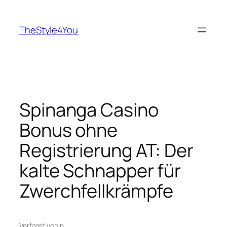
Direkt
zum
TheStyle4You
Inhalt
wechseln
Spinanga Casino
Bonus ohne
Registrierung AT: Der
kalte Schnapper für
Zwerchfellkrämpfe
Verfasst von
in