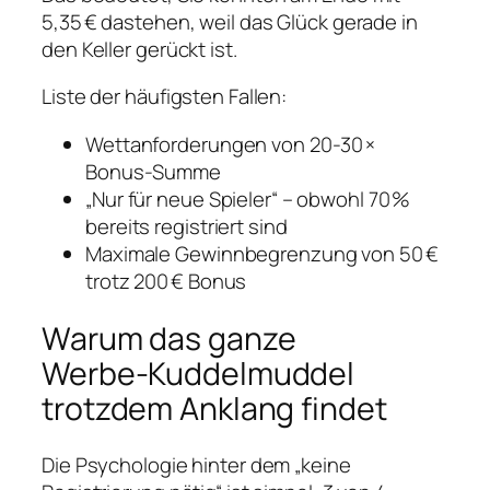
5,35 € dastehen, weil das Glück gerade in
den Keller gerückt ist.
Liste der häufigsten Fallen:
Wettanforderungen von 20‑30 ×
Bonus‑Summe
„Nur für neue Spieler“ – obwohl 70 %
bereits registriert sind
Maximale Gewinnbegrenzung von 50 €
trotz 200 € Bonus
Warum das ganze
Werbe‑Kuddelmuddel
trotzdem Anklang findet
Die Psychologie hinter dem „keine