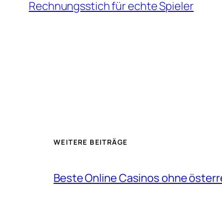
Rechnungsstich für echte Spieler
WEITERE BEITRÄGE
Beste Online Casinos ohne österre