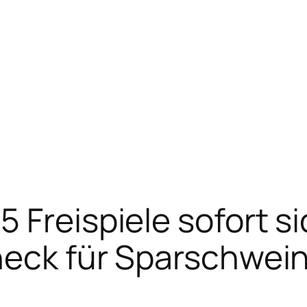
 Freispiele sofort si
heck für Sparschwei