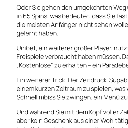
Oder Sie gehen den umgekehrten Weg un
in 65 Spins, was bedeutet, dass Sie fa
die meisten Anfänger nicht sehen wollen
gelernt haben.
Unibet, ein weiterer großer Player, nutz
Freispiele verbraucht haben müssen. Da
„Kostenlose“ zu erhalten – ein Paradebe
Ein weiterer Trick: Der Zeitdruck. Supab
einem kurzen Zeitraum zu spielen, was 
Schnellimbiss Sie zwingen, ein Menü zu
Und während Sie mit dem Kopf voller Zahl
aber kein Geschenk aus einer Wohltätigk