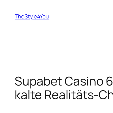
Direkt
zum
TheStyle4You
Inhalt
wechseln
Supabet Casino 65
kalte Realitäts-C