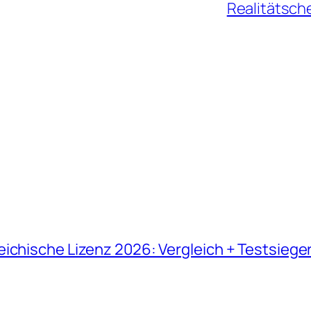
Realitätsch
ichische Lizenz 2026: Vergleich + Testsiege