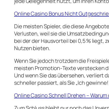
jede Gelegenheit nutzt, um Ihren Kont
Online Casino Bonus Nicht Gutgeschriebe
Die meisten Spieler, die diese Angebote
Verlusten, weil sie die Umsatzbedingun
bei der der Hausvorteil bei 0,5 % liegt, 
Nutzen bieten.
Wenn Sie jedoch trotzdem die Freispiele
meisten Promotion‑Texte verstecken die 
Und wenn Sie das übersehen, verliert da
schneller passiert, als Sie „Ich gewinne
Online Casino Schnell Drehen – Warum 
Zum Schluss bleibt nur noch das Unver