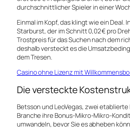
durchschnittlicher Spieler in einer Woch
Einmal im Kopf, das klingt wie ein Deal.
Starburst, der im Schnitt 0,02 € pro Dre
Trostpreis für das Suchen nach dem ric
deshalb versteckt es die Umsatzbeding
dem Tresen.
Casino ohne Lizenz mit Willkommensbo
Die versteckte Kostenstrukt
Betsson und LeoVegas, zwei etablierte 
Branche ihre Bonus‑Mikro‑Mikro‑Kondit
umwandeln, bevor Sie es abheben könne