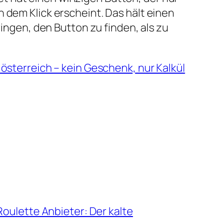
 dem Klick erscheint. Das hält einen
ringen, den Button zu finden, als zu
 österreich – kein Geschenk, nur Kalkül
Roulette Anbieter: Der kalte