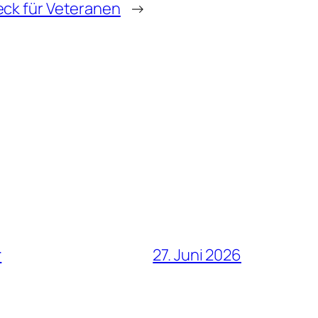
eck für Veteranen
→
r
27. Juni 2026