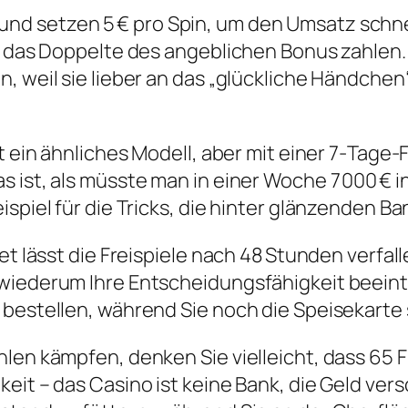
d setzen 5 € pro Spin, um den Umsatz schnell
st das Doppelte des angeblichen Bonus zahlen.
, weil sie lieber an das „glückliche Händchen“
t ein ähnliches Modell, aber mit einer 7‑Tage‑F
s ist, als müsste man in einer Woche 7 000 €
ispiel für die Tricks, die hinter glänzenden B
et lässt die Freispiele nach 48 Stunden verfal
wiederum Ihre Entscheidungsfähigkeit beeinträ
 bestellen, während Sie noch die Speisekarte 
en kämpfen, denken Sie vielleicht, dass 65 Frei
eit – das Casino ist keine Bank, die Geld ver