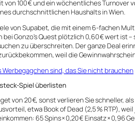
t von 100 € und ein wöchentliches Turnover v
nes durchschnittlichen Haushalts in Wien.
iele von Supabet, die mit einem 6‑fachen Mul
n bei Gonzo’s Quest plötzlich 0,60 € wert ist – 
hen zu überschreiten. Der ganze Deal erinne
 zurückbekommen, weil die Gewinnwahrscheinlic
es Werbegagchen sind, das Sie nicht brauchen
steck-Spiel überlisten
t von 20 €, sonst verlieren Sie schneller, als
usvorteil, etwa
Book of Dead
(2,5 % RTP), weil
nkommen: 65 Spins × 0,20 € Einsatz × 0,96 Gew