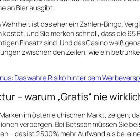
e an Bier ausgibt.
 In Wahrheit ist das eher ein Zahlen‑Bingo. Ver
h kostet, und Sie merken schnell, dass die 65 
htigen Einsatz sind. Und das Casino weiß gena
ungen zwischen den Zeilen, wie ein betrunken
nus: Das wahre Risiko hinter dem Werbevers
ur – warum „Gratis“ nie wirklich
Marken im österreichischen Markt, zeigen, d
ionen verbergen. Bei Betsson müssen Sie bei
n – das ist 2 500 % mehr Aufwand als bei ein