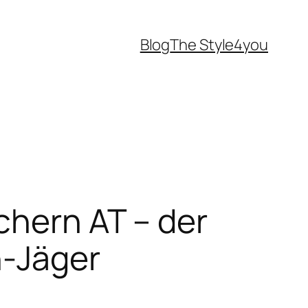
Blog
The Style4you
chern AT – der
n‑Jäger